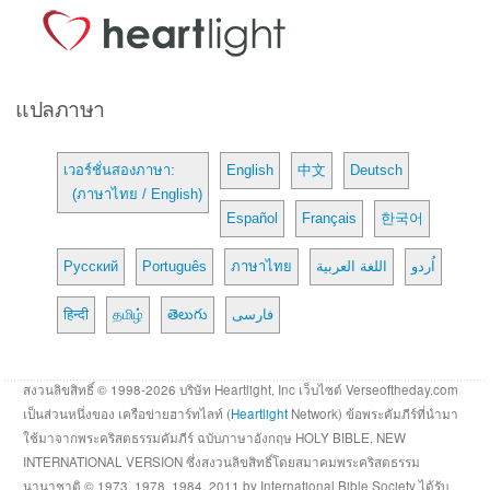
แปลภาษา
เวอร์ชั่นสองภาษา:
English
中文
Deutsch
(ภาษาไทย / English)
Español
Français
한국어
Русский
Português
ภาษาไทย
اللغة العربية
اُردو
हिन्दी
தமிழ்
తెలుగు
فارسی
สงวนลิขสิทธิ์ © 1998-2026 บริษัท Heartlight, Inc เว็บไซต์ Verseoftheday.com
เป็นส่วนหนึ่งของ เครือข่ายฮาร์ทไลท์ (
Heartlight
Network) ข้อพระคัมภีร์ที่นำมา
ใช้มาจากพระคริสตธรรมคัมภีร์ ฉบับภาษาอังกฤษ HOLY BIBLE, NEW
INTERNATIONAL VERSION ซึ่งสงวนลิขสิทธิ์โดยสมาคมพระคริสตธรรม
นานาชาติ © 1973, 1978, 1984, 2011 by International Bible Society ได้รับ