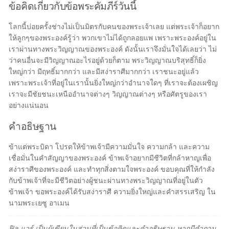
ข้อคิดเกี่ยวกับข้อพระคัมภีร์วันนี้
โลกนี้บ่อยครั้งช่างไม่เป็นมิตรกับคนของพระเจ้าเลย แต่พระเจ้าก็อยาก
ให้ลูกๆของพระองค์รู้ว่า พวกเขาไม่ได้ถูกลอยแพ เพราะพระองค์อยู่ใน
เราผ่านทางพระวิญญาณของพระองค์ ดังนั้นเราจึงมั่นใจได้เลยว่า ไม่
ว่าคนอื่นจะมีวิญญาณอะไรอยู่ด้วยก็ตาม พระวิญญาณบริสุทธิ์ก็ยิ่ง
ใหญ่กว่า มีฤทธิ์มากกว่า และมีสง่าราศีมากกว่า เราชนะอยู่แล้ว
เพราะพระเจ้าที่อยู่ในเรานั้นยิ่งใหญ่กว่าอำนาจใดๆ ที่เราจะต้องเผชิญ
เราจะมีชัยชนะเหนืออำนาจต่างๆ วิญญาณต่างๆ หรือศัตรูของเรา
อย่างแน่นอน
คำอธิษฐาน
ข้าแต่พระบิดา โปรดให้ข้าพเจ้ามีความมั่นใจ ความกล้า และความ
เชื่อมั่นในคำสัญญาของพระองค์ ข้าพเจ้าอยากมีชีวิตที่กล้าหาญเพื่อ
สง่าราศีของพระองค์ และทำทุกสิ่งตามใจพระองค์ ขอบคุณที่ให้กำลัง
กับข้าพเจ้าที่จะมีชีวิตอย่างผู้ชนะผ่านทางพระวิญญาณที่อยู่ในตัว
ข้าพเจ้า ขอพระองค์ได้รับสง่าราศี ความยิ่งใหญ่และคำสรรเสริญ ใน
นามพระเยซู อาเมน
ฟิล แวร์ เป็นผู้เขียนในส่วนที่เป็นข้อคิดและคำอธิษฐาน หากมีคำถาม