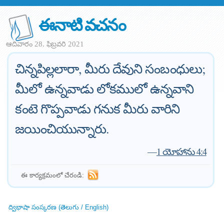
ఈనాటి వచనం
ఆదివారం 28. ఫిబ్రవరి 2021
చిన్నపిల్లలారా, మీరు దేవుని సంబంధులు;
మీలో ఉన్నవాడు లోకములో ఉన్నవాని
కంటె గొప్పవాడు గనుక మీరు వారిని
జయించియున్నారు.
—
1 యోహాను 4:4
ఈ కార్యక్రమంలో చేరండి:
ద్విభాషా సంస్కరణ (తెలుగు / English)