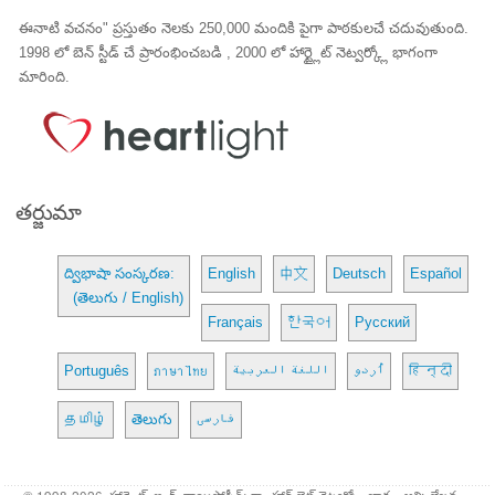
ఈనాటి వచనం" ప్రస్తుతం నెలకు 250,000 మందికి పైగా పాఠకులచే చదువుతుంది.
1998 లో బెన్ స్టీడ్ చే ప్రారంభించబడి , 2000 లో హార్ట్లైట్ నెట్వర్క్లో భాగంగా
మారింది.
తర్జుమా
ద్విభాషా సంస్కరణ:
English
中文
Deutsch
Español
(తెలుగు / English)
Français
한국어
Русский
Português
ภาษาไทย
اللغة العربية
اُردو
हिन्दी
தமிழ்
తెలుగు
فارسی