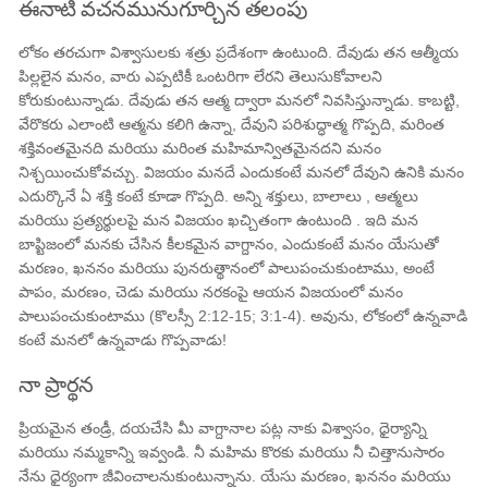
ఈనాటి వచనమునుగూర్చిన తలంపు
లోకం తరచుగా విశ్వాసులకు శత్రు ప్రదేశంగా ఉంటుంది. దేవుడు తన ఆత్మీయ
పిల్లలైన మనం, వారు ఎప్పటికీ ఒంటరిగా లేరని తెలుసుకోవాలని
కోరుకుంటున్నాడు. దేవుడు తన ఆత్మ ద్వారా మనలో నివసిస్తున్నాడు. కాబట్టి,
వేరొకరు ఎలాంటి ఆత్మను కలిగి ఉన్నా, దేవుని పరిశుద్ధాత్మ గొప్పది, మరింత
శక్తివంతమైనది మరియు మరింత మహిమాన్వితమైనదని మనం
నిశ్చయించుకోవచ్చు. విజయం మనదే ఎందుకంటే మనలో దేవుని ఉనికి మనం
ఎదుర్కొనే ఏ శక్తి కంటే కూడా గొప్పది. అన్ని శక్తులు, బాలాలు , ఆత్మలు
మరియు ప్రత్యర్థులపై మన విజయం ఖచ్చితంగా ఉంటుంది . ఇది మన
బాప్టిజంలో మనకు చేసిన కీలకమైన వాగ్దానం, ఎందుకంటే మనం యేసుతో
మరణం, ఖననం మరియు పునరుత్థానంలో పాలుపంచుకుంటాము, అంటే
పాపం, మరణం, చెడు మరియు నరకంపై ఆయన విజయంలో మనం
పాలుపంచుకుంటాము (కొలస్సీ 2:12-15; 3:1-4). అవును, లోకంలో ఉన్నవాడి
కంటే మనలో ఉన్నవాడు గొప్పవాడు!
నా ప్రార్థన
ప్రియమైన తండ్రీ, దయచేసి మీ వాగ్దానాల పట్ల నాకు విశ్వాసం, ధైర్యాన్ని
మరియు నమ్మకాన్ని ఇవ్వండి. నీ మహిమ కొరకు మరియు నీ చిత్తానుసారం
నేను ధైర్యంగా జీవించాలనుకుంటున్నాను. యేసు మరణం, ఖననం మరియు