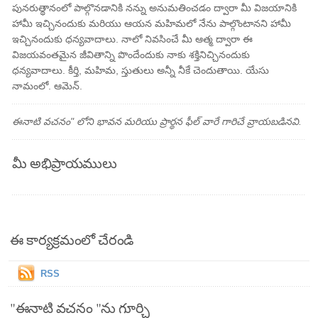
పునరుత్థానంలో పాల్గొనడానికి నన్ను అనుమతించడం ద్వారా మీ విజయానికి
హామీ ఇచ్చినందుకు మరియు ఆయన మహిమలో నేను పాల్గొంటానని హామీ
ఇచ్చినందుకు ధన్యవాదాలు. నాలో నివసించే మీ ఆత్మ ద్వారా ఈ
విజయవంతమైన జీవితాన్ని పొందేందుకు నాకు శక్తినిచ్చినందుకు
ధన్యవాదాలు. కీర్తి, మహిమ, స్తుతులు అన్నీ నీకే చెందుతాయి. యేసు
నామంలో. ఆమెన్.
ఈనాటి వచనం" లోని భావన మరియు ప్రార్థన ఫీల్ వారే గారిచే వ్రాయబడినవి.
మీ అభిప్రాయములు
ఈ కార్యక్రమంలో చేరండి
RSS
"ఈనాటి వచనం "ను గూర్చి