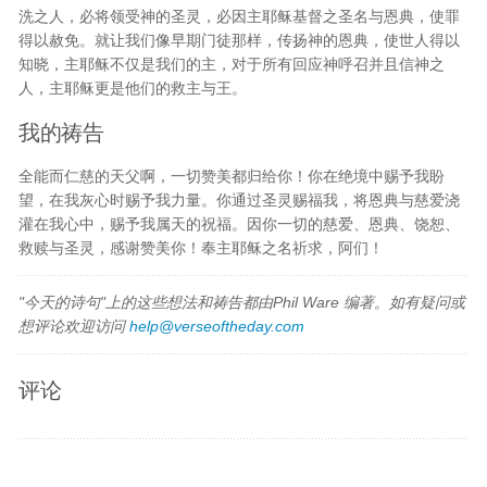
洗之人，必将领受神的圣灵，必因主耶稣基督之圣名与恩典，使罪
得以赦免。就让我们像早期门徒那样，传扬神的恩典，使世人得以
知晓，主耶稣不仅是我们的主，对于所有回应神呼召并且信神之
人，主耶稣更是他们的救主与王。
我的祷告
全能而仁慈的天父啊，一切赞美都归给你！你在绝境中赐予我盼
望，在我灰心时赐予我力量。你通过圣灵赐福我，将恩典与慈爱浇
灌在我心中，赐予我属天的祝福。因你一切的慈爱、恩典、饶恕、
救赎与圣灵，感谢赞美你！奉主耶稣之名祈求，阿们！
"今天的诗句"上的这些想法和祷告都由Phil Ware 编著。如有疑问或
想评论欢迎访问
help@verseoftheday.com
评论