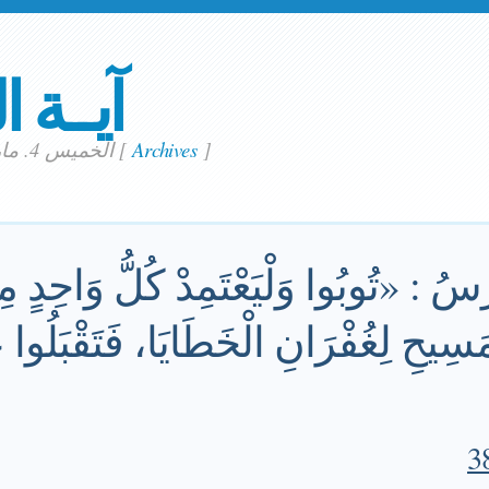
آيــة ا
]
Archives
[
الخميس 4. مارس 2021
ُسُ : «تُوبُوا وَلْيَعْتَمِدْ كُلُّ وَاحِدٍ م
ِيحِ لِغُفْرَانِ الْخَطَايَا، فَتَقْبَلُوا ع