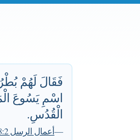
فَقَالَ لَهُمْ بُطْر
اسْمِ يَسُوعَ الْمَس
الْقُدُسِ.
—
أعمال الرسل 38:2