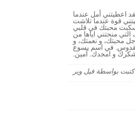
لقد اعطيتني أمل عندما
تني قوة عندما تلاشت
وسكبت محبتك في قلبي
لتي منحتني اياها من
ل محبتك، و نعمتك، و
لقدوس. في اسم يسوع
كرك و امجدك. آمين.
م كتبت بواسطة فيل وير