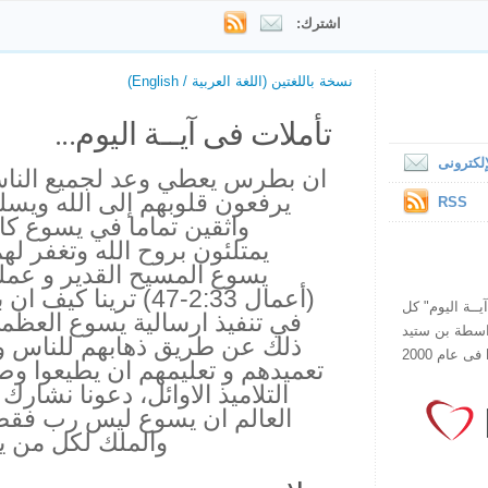
اشترك:
نسخة باللغتين (اللغة العربية / English)
تأملات فى آيــة اليوم...
لكترونى
ان بطرس يعطي وعد لجميع الناس
يرفعون قلوبهم إلى الله ويسلم
RSS
واثقين تماما في يسوع ك
يمتلئون بروح الله وتغفر 
يسوع المسيح القدير و عمله 
(أعمال 2:33-47) ترينا
ص يقرأ "آيــة اليوم" كل
هذا الموقع فى عام 1998 بواسطة بن ستيد
ذلك عن طريق ذهابهم للناس و 
تعميدهم و تعليمهم ان يطيعوا وصاي
التلاميذ الاوائل، دعونا نشار
العالم ان يسوع ليس رب فقط،
والملك لكل من يس