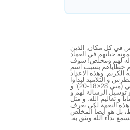
 في كل مكان, الذين
ونه حياتهم في العماد
اله لهم ومخلص! سوف
لهم خطاياهم بسبب اسم
الكريم. وهذه الاعداد
 كيف ان بطرس و التلاميذ لبدأوا
في تنفيذ ارسالية يسوع العظمي (متي 28<18-20): و
توسيل الرسالة لهم و
ا و تعاليم الله. و مثل
ك هذه النعمة لكي يعرف
 بل هو أيضاً المخلص
مع نداء الله ويثق به.