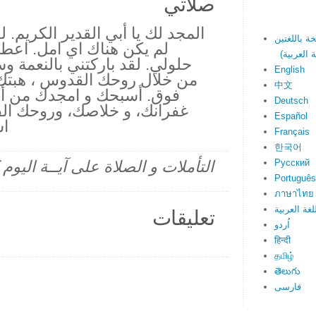
صلاتي
المجد لك يا أبي القدير الكريم. 
لم يكن هناك اي امل. اعطي
حلولي. لقد باركتني بالنعمة 
English
من خلال روحك القدوس ، هبتك ا
中文
فوق. أسبحك و امجدك من أج
Deutsch
غفرانك، و خلاصك، وروحك ا
Español
اش
Français
한국어
Русский
التأملات و الصلاة على آيــة اليو
Português
ภาษาไทย
لغة العربية
تعليقات
اُردو
हिन्दी
தமிழ்
తెలుగు
فارسی