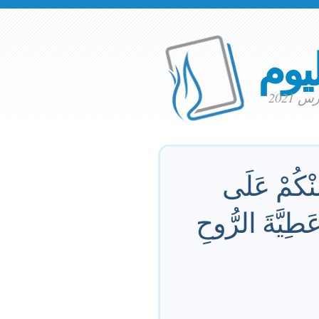
ليوم
ِنْكُمْ عَلَى
َطِيَّةَ الرُّوحِ