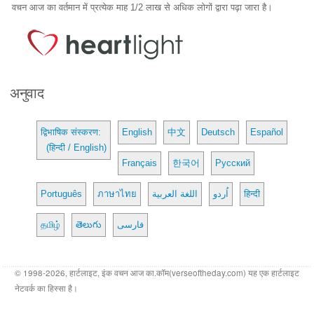
वचन आज का वर्तमान में प्रत्येक माह 1/2 लाख से अधिक लोगों द्वारा पढ़ा जारा है।
अनुवाद
द्विभाषिक संस्करण:
English
中文
Deutsch
Español
(हिन्दी / English)
Français
한국어
Русский
Português
ภาษาไทย
اللغة العربية
اُردو
हिन्दी
தமிழ்
తెలుగు
فارسی
© 1998-2026, हार्टलाइट, इंक वचन आज का.कॉम(verseoftheday.com) यह एक हार्टलाइट
नेटवर्क का हिस्सा है।