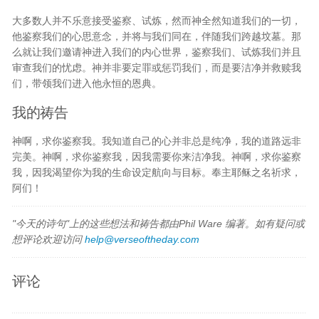
大多数人并不乐意接受鉴察、试炼，然而神全然知道我们的一切，
他鉴察我们的心思意念，并将与我们同在，伴随我们跨越坟墓。那
么就让我们邀请神进入我们的内心世界，鉴察我们、试炼我们并且
审查我们的忧虑。神并非要定罪或惩罚我们，而是要洁净并救赎我
们，带领我们进入他永恒的恩典。
我的祷告
神啊，求你鉴察我。我知道自己的心并非总是纯净，我的道路远非
完美。神啊，求你鉴察我，因我需要你来洁净我。神啊，求你鉴察
我，因我渴望你为我的生命设定航向与目标。奉主耶稣之名祈求，
阿们！
"今天的诗句"上的这些想法和祷告都由Phil Ware 编著。如有疑问或
想评论欢迎访问
help@verseoftheday.com
评论