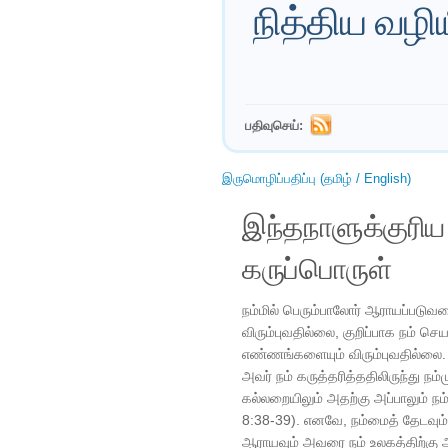
நித்திய வ
பதிவுசெய்:
இருமொழிப்பதிப்பு (தமிழ் / English)
இந்தநாளுக்குரி
கருப்பொருள்
நம்மில் பெரும்பாலோர் ஆராயப்ப
விரும்புவதில்லை, குறிப்பாக நம் ச
எண்ணங்களையும் விரும்புவதில்லை. 
அவர் நம் கருத்தரித்ததிலிருந்து நம்
கல்லறையிலும் அதற்கு அப்பாலும் நம
8:38-39). எனவே, நம்மைத் தேடவ
ஆராயவும் அவரை நம் உலகத்திற்கு