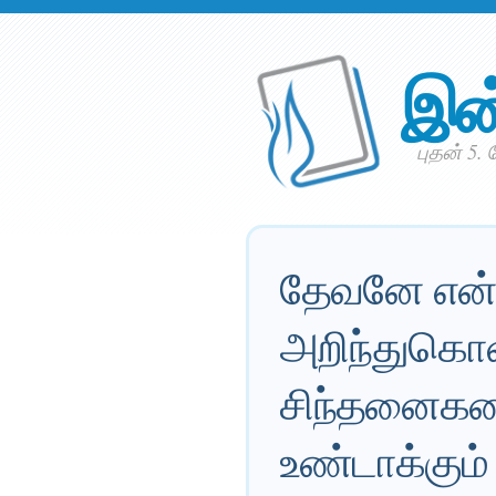
இன
புதன் 5.
தேவனே என்
அறிந்துகொள
சிந்தனைகள
உண்டாக்கும்