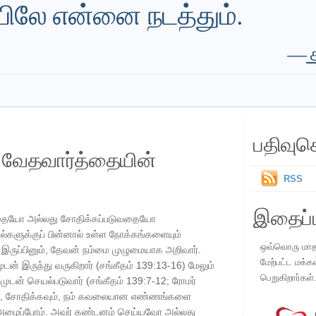
ழியிலே என்னை நடத்தும்.
—
ச
பதிவுச
ய வேதவார்த்தையின்
RSS
இதைப்ப
டுவதையோ அல்லது சோதிக்கப்படுவதையோ
ெயல்களுக்குப் பின்னால் உள்ள நோக்கங்களையும்
ஒவ்வொரு மாதமு
இருப்பினும், தேவன் நம்மை முழுமையாக அறிவார்.
மேற்பட்ட மக்க
முடன் இருந்து வருகிறார் (சங்கீதம் 139:13-16) மேலும்
பெறுகிறார்கள்
்முடன் செயல்படுவார் (சங்கீதம் 139:7-12; ரோமர்
ும், சோதிக்கவும், நம் கவலையான எண்ணங்களை
 அழைப்போம். அவர் கண்டனம் செய்யவோ அல்லது