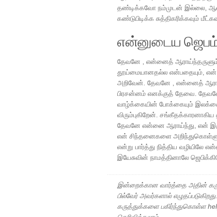
தண்டிக்கவோ நம்முடன் இல்லை, ஆ
கண்டுபிடிக்க சுத்திகரிக்கவும் மீட்கவ
என்னுடைய ஜெபம
தேவனே , என்னைத் ஆராய்ந்தருளும்
தூய்மையானதல்ல என்பதையும், என்
அறிவேன். தேவனே , என்னைத் ஆராய்ந
பிரசன்னம் எனக்குத் தேவை. தேவனே
வாழ்க்கையின் போக்கையும் இலக்கைய
விரும்புகிறேன். சங்கீதக்காரனாகி
தேவனே என்னை ஆராய்ந்து, என் இர
என் சிந்தனைகளை அறிந்துகொள்ளும
என்று பார்த்து நித்திய வழியிலே என
இயேசுவின் நாமத்தினாலே ஜெபிக்க
இன்றைக்கான வார்த்தை அதின் கரு
பில்வேர் அவர்களால் எழுதப்படுகிறத
கருத்துக்களை பகிர்ந்துகொள்ள h