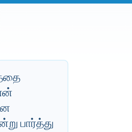
த்தை
என்
னை
று பார்த்து