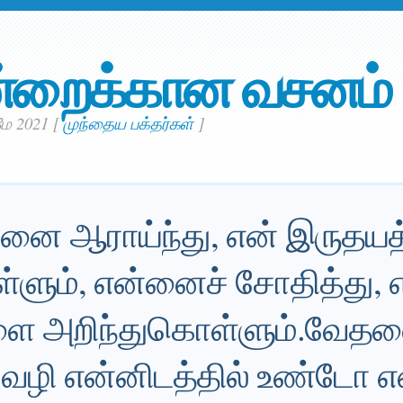
்றைக்கான வசனம்
 மே 2021
[
முந்தைய பக்தர்கள்
]
னை ஆராய்ந்து, என் இருதய
்ளும், என்னைச் சோதித்து, 
ை அறிந்துகொள்ளும்.வேத
 வழி என்னிடத்தில் உண்டோ என்