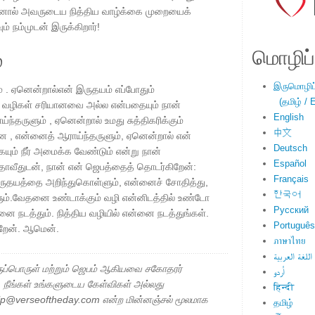
னால் அவருடைய நித்திய வாழ்க்கை முறையைக்
ும் நம்முடன் இருக்கிறார்!
மொழிப்ப
்
இருமொழிப்ப
 . ஏனென்றால்என் இருதயம் எப்போதும்
(தமிழ் / E
 வழிகள் சரியானவை அல்ல என்பதையும் நான்
English
்தருளும் , ஏனென்றால் உமது சுத்திகரிக்கும்
中文
 , என்னைத் ஆராய்ந்தருளும், ஏனென்றால் என்
Deutsch
ும் நீர் அமைக்க வேண்டும் என்று நான்
Español
ய தாவீதுடன், நான் என் ஜெபத்தைத் தொடர்கிறேன்:
Français
ுதயத்தை அறிந்துகொள்ளும், என்னைச் சோதித்து,
한국어
்.வேதனை உண்டாக்கும் வழி என்னிடத்தில் உண்டோ
Русский
்னை நடத்தும். நித்திய வழியில் என்னை நடத்துங்கள்.
Português
ிறேன். ஆமென்.
ภาษาไทย
اللغة العربية
ப்பொருள் மற்றும் ஜெபம் ஆகியவை சகோதரர்
اُردو
ு. நீங்கள் உங்களுடைய கேள்விகள் அல்லது
हिन्दी
elp@verseoftheday.com என்ற மின்னஞ்சல் மூலமாக
தமிழ்