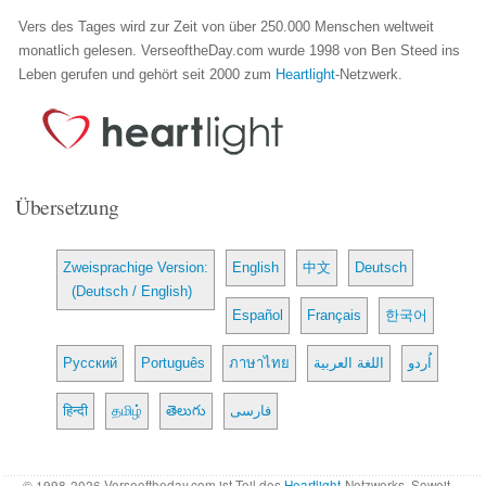
Vers des Tages wird zur Zeit von über 250.000 Menschen weltweit
monatlich gelesen. VerseoftheDay.com wurde 1998 von Ben Steed ins
Leben gerufen und gehört seit 2000 zum
Heartlight
-Netzwerk.
Übersetzung
Zweisprachige Version:
English
中文
Deutsch
(Deutsch / English)
Español
Français
한국어
Русский
Português
ภาษาไทย
اللغة العربية
اُردو
हिन्दी
தமிழ்
తెలుగు
فارسی
© 1998-2026 Verseoftheday.com ist Teil des
Heartlight
-Netzwerks. Soweit