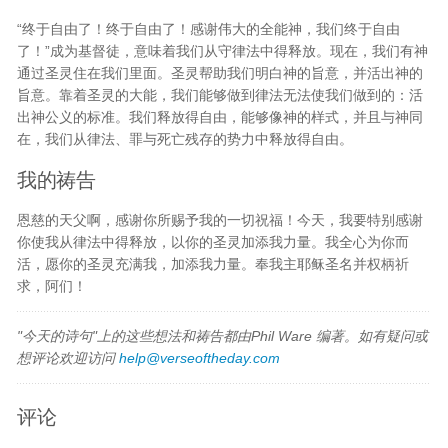
“终于自由了！终于自由了！感谢伟大的全能神，我们终于自由
了！”成为基督徒，意味着我们从守律法中得释放。现在，我们有神
通过圣灵住在我们里面。圣灵帮助我们明白神的旨意，并活出神的
旨意。靠着圣灵的大能，我们能够做到律法无法使我们做到的：活
出神公义的标准。我们释放得自由，能够像神的样式，并且与神同
在，我们从律法、罪与死亡残存的势力中释放得自由。
我的祷告
恩慈的天父啊，感谢你所赐予我的一切祝福！今天，我要特别感谢
你使我从律法中得释放，以你的圣灵加添我力量。我全心为你而
活，愿你的圣灵充满我，加添我力量。奉我主耶稣圣名并权柄祈
求，阿们！
"今天的诗句"上的这些想法和祷告都由Phil Ware 编著。如有疑问或
想评论欢迎访问
help@verseoftheday.com
评论