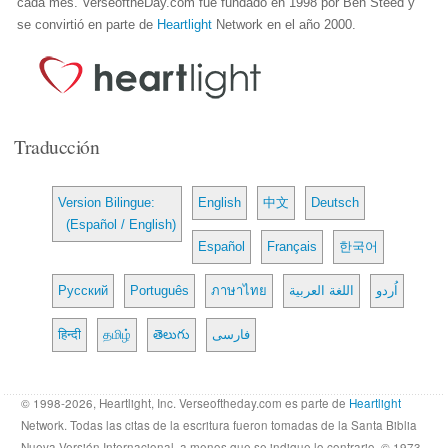
cada mes. VerseoftheDay.com fue fundado en 1998 por Ben Steed y
se convirtió en parte de
Heartlight
Network en el año 2000.
Traducción
Version Bilingue:
English
中文
Deutsch
(Español / English)
Español
Français
한국어
Русский
Português
ภาษาไทย
اللغة العربية
اُردو
हिन्दी
தமிழ்
తెలుగు
فارسی
© 1998-2026, Heartlight, Inc. Verseoftheday.com es parte de
Heartlight
Network. Todas las citas de la escritura fueron tomadas de la Santa Biblia
Nueva Versión Internacional, a menos que se indique lo contrario. © 1973,