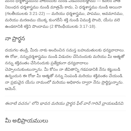
మనం ధర్మశాస్త్రమును పాటించుట నుండి విడిపించబడ్డాము — కేవలం పాత
నిబంధన ధర్మశాస్త్రము నుండి మాత్రమే కాదు, ఏ ధర్మశాస్త్రము నుండి అయినా
(గలతీయులకు 3:21-22) — మరియు ధర్మశాస్త్రము, పాపము, అవమానము,
మరియు మరణము యొక్క కుంగదీసే శక్తి నుండి విముక్తి పొంది, యేసు వలె
ఉండటానికి శక్తిని పొందాము (2 కొరింథీయులకు 3:17-18).
నా ప్రార్థన
దయగల తండ్రి, మీరు నాకు అందించిన సమస్త బహుమతులకు ధన్యవాదాలు.
ఈ రోజు, నన్నుధర్మశాస్త్రము నుండి విడుదల చేసినందుకు మరియు మీ ఆత్మతో
నన్ను శక్తివంతం చేసినందుకు ప్రత్యేకంగా ధన్యవాదాలు
చెప్పాలనుకుంటున్నాను. మీ కోసం నా జీవితాన్ని గడపడానికి నేను కట్టుబడి
ఉన్నందున ఈ రోజు మీ ఆత్మతో నన్ను నింపండి మరియు శక్తివంతం చేయండి.
నా ప్రభువైన యేసు నామంలో మరియు అధికారం ద్వారా నేను ప్రార్థిస్తున్నాను.
ఆమెన్.
ఈనాటి వచనం" లోని భావన మరియు ప్రార్థన ఫీల్ వారే గారిచే వ్రాయబడినవి.
మీ అభిప్రాయములు