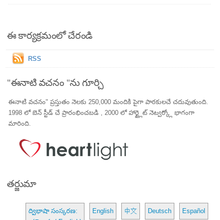
ఈ కార్యక్రమంలో చేరండి
RSS
"ఈనాటి వచనం "ను గూర్చి
ఈనాటి వచనం" ప్రస్తుతం నెలకు 250,000 మందికి పైగా పాఠకులచే చదువుతుంది.
1998 లో బెన్ స్టీడ్ చే ప్రారంభించబడి , 2000 లో హార్ట్లైట్ నెట్వర్క్లో భాగంగా
మారింది.
తర్జుమా
ద్విభాషా సంస్కరణ:
English
中文
Deutsch
Español