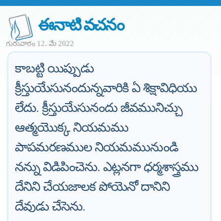
ఈనాటి వచనం
గురువారం 12. మే 2022
కాబట్టి యిప్పుడు
క్రీస్తుయేసునందున్నవారికి ఏ శిక్షావిధియు
లేదు. క్రీస్తుయేసునందు జీవమునిచ్చు
ఆత్మయొక్క నియమము
పాపమరణముల నియమమునుండి
నన్ను విడిపించెను. ఎట్లనగా ధర్మశాస్త్రము
దేనిని చేయజాలక పోయెనో దానిని
దేవుడు చేసెను.