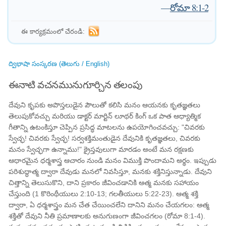
—
రోమా 8:1-2
ఈ కార్యక్రమంలో చేరండి:
ద్విభాషా సంస్కరణ (తెలుగు / English)
ఈనాటి వచనమునుగూర్చిన తలంపు
దేవుని కృపకు అపొస్తలుడైన పౌలుతో కలిసి మనం ఆయనకు కృతజ్ఞతలు
తెలుపుకోవచ్చు మరియు డాక్టర్ మార్టిన్ లూథర్ కింగ్ ఒక పాత ఆధ్యాత్మిక
గీతాన్ని ఉటంకిస్తూ చెప్పిన ప్రసిద్ధ మాటలను ఉపయోగించవచ్చు: "చివరకు
స్వేచ్ఛ! చివరకు స్వేచ్ఛ! సర్వశక్తిమంతుడైన దేవునికి కృతజ్ఞతలు, చివరకు
మనం స్వేచ్ఛగా ఉన్నాము!" క్రైస్తవులుగా మారడం అంటే మన రక్షణకు
ఆధారమైన ధర్మశాస్త్ర ఆచారం నుండి మనం విముక్తి పొందామని అర్థం. ఇప్పుడు
పరిశుద్ధాత్మ ద్వారా దేవుడు మనలో నివసిస్తూ, మనకు శక్తినిస్తున్నాడు. దేవుని
చిత్తాన్ని తెలుసుకొని, దాని ప్రకారం జీవించడానికి ఆత్మ మనకు సహాయం
చేస్తుంది (1 కొరింథీయులు 2:10-13; గలతీయులు 5:22-23). ఆత్మ శక్తి
ద్వారా, ఏ ధర్మశాస్త్రం మన చేత చేయించలేని దానిని మనం చేయగలం: ఆత్మ
శక్తితో దేవుని నీతి ప్రమాణాలకు అనుగుణంగా జీవించగలం (రోమా 8:1-4).