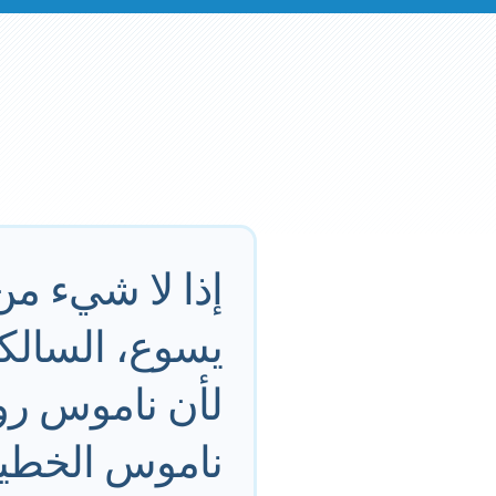
إذا لا شيء من
يسوع، السال
لأن ناموس رو
ناموس الخطية