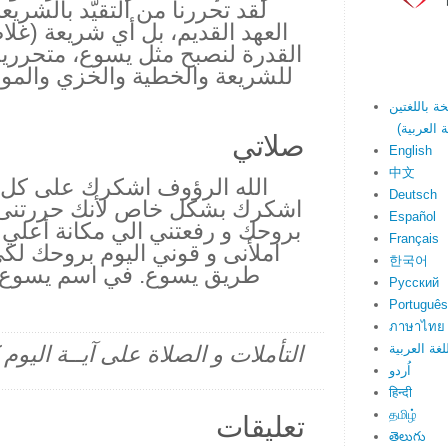
لقد تحررنا من التقيّد بالش
القدرة لنصبح مثل يسوع، متحررين 
صلاتي
English
中文
الله الرؤوف اشكرك على كل عط
Deutsch
اشكرك بشكل خاص لأنك حررتنى 
Español
بروحك و رفعتني الي مكانة أعلي 
Français
املأنى و قوني اليوم بروحك لكي
한국어
طريق يسوع. في اسم يسوع 
Русский
Português
ภาษาไทย
لغة العربية
التأملات و الصلاة على آيــة اليو
اُردو
हिन्दी
தமிழ்
تعليقات
తెలుగు