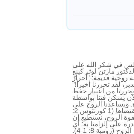
ولس في شكر الله على
دكتور مارتن لوثر كينغ
 روحية قديمة: "أحرارٌ
قدير، لقد تحررنا أخيراً!"
 تحررنا من اعتبار حفظ
الآن يسكن فينا بواسطة
. ويساعدنا الروح على
معرفة مشيئة الله والعيش بمقتضاها (1 كورنثوس 2:
لاطية 5: 22-23). ​​وبقوة الروح، نستطيع أن
رة على إلزامنا به: أي
الارتقاء إلى معايير الله للبرّ بقوة الروح (رومية 8: 1-4).