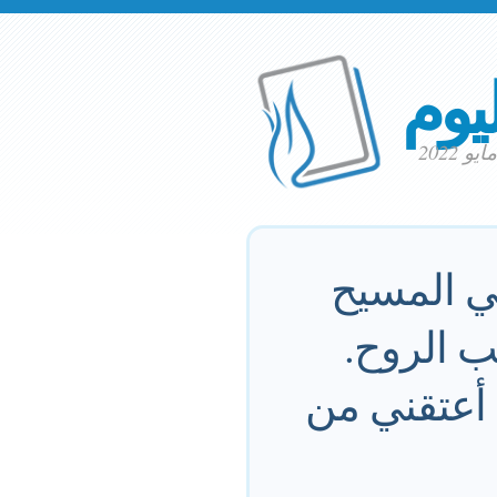
ليوم
في المسيح
 الروح.
 أعتقني من