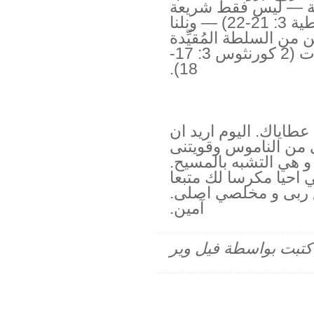
ريعة — ليس فقط شريعة
العهد القديم، بل أي شريعة (غلاطية 3: 21-22) — ونلنا
من السلطة المُقيِّدة
للشريعة والخطية والخزي والموت (2 كورنثوس 3: 17-
18).
اياك. اليوم اريد ان
من الناموس وقويتنى
و هي التشبه بالمسيح.
 احيا مكرسا لك متبعا
ربى و مخلصي اصلى.
آمين.
م كتبت بواسطة فيل وير