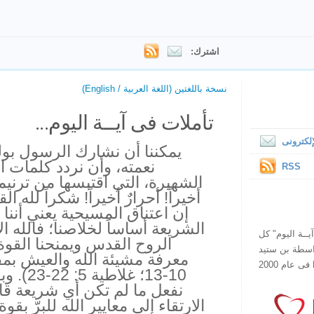
اشترك:
نسخة باللغتين (اللغة العربية / English)
تأملات فى آيــة اليوم...
لكترونى
يمكننا أن نشارك الرسول ب
نعمته، وأن نردد كلمات ال
RSS
الشهيرة، التي اقتبسها من ترنيمة
أخيراً! أحرارٌ أخيراً! شكراً لله ال
إن اعتناق المسيحية يعني أننا
الشريعة أساساً لخلاصنا؛ فالله 
ص يقرأ "آيــة اليوم" كل
الروح القدس ويمنحنا القوة
هذا الموقع فى عام 1998 بواسطة بن ستيد
10-13؛ غ
نفعل ما لم تكن أي شريعة قاد