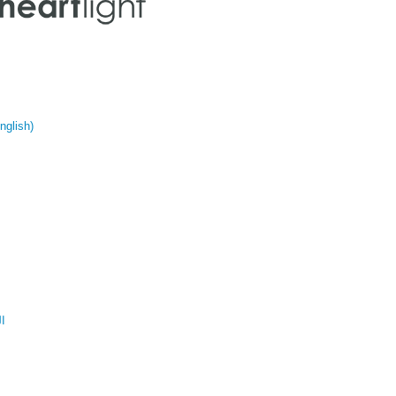
glish)
ال