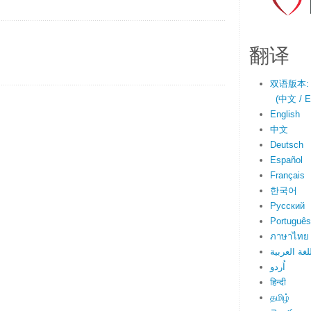
翻译
双语版本:
(中文 / En
English
中文
Deutsch
Español
Français
한국어
Русский
Português
ภาษาไทย
لغة العربية
اُردو
हिन्दी
தமிழ்