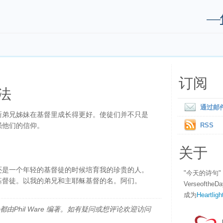
—
订阅
法
通过邮
新弟兄姊妹在基督里成长得更好。使徒们并不只是
强他们的信仰。
RSS
关于
还是一个年轻的基督徒的时候培育我的珍贵的人。
"今天的诗句
基督徒。以我的弟兄和主耶稣基督的名。阿们。
Verseofth
成为
Heartligh
由Phil Ware 编著。如有疑问或想评论欢迎访问