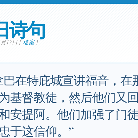
日诗句
06月13日
[
檔案
]
拿巴在特庇城宣讲福音，在
为基督教徒，然后他们又
和安提阿。他们加强了门
忠于这信仰。”