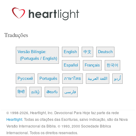
Traduções
Versão Bilíngüe:
English
中文
Deutsch
(Português / English)
Español
Français
한국어
Русский
Português
ภาษาไทย
اللغة العربية
اُردو
हिन्दी
தமிழ்
తెలుగు
فارسی
© 1998-2026, Heartlight, Inc. Devocional Para Hoje faz parte da rede
Heartlight
. Todas as citações das Escrituras, salvo indicação, são da Nova
Versão Internacional da Bíblia. © 1993, 2000 Sociedade Bíblica
Internacional. Todos os direitos reservados.