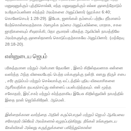
மனுஷனுக்கும் புத்திசொல்லி, எந்த மனுஷனுக்கும் எல்லா ஞானத்தோடும்
உபதேசம்பண்ண கர்த்தர் அவர்களை அனுப்பினார் (லூக்கா 6:40;
கொலோசெயர் 1:28-29). இயேசு, ஜனங்கள் தம்மைப் பற்றிய தீர்மானம்
மேற்கொள்ளவதற்காக அழைக்க நம்மை அனுப்பவில்லை, மாறாக, சகல
ஜாதிகளையும் சீஷராக்கி, பிதா குமாரன் பரிசுத்த ஆவியின் நாமத்திலே
அவர்களுக்கு ஞானஸ்நானங் கொடுப்பதற்காகவே அனுப்பினார். (மத்தேயு
28:18-20).
என்னுடைய ஜெபம்
பரிசுத்தமான மற்றும் அன்பான தேவனே , இளம் கிறிஸ்தவனாக என்னை
வளர்த்த அந்த விலைமயேறப் பெற்ற மக்களுக்கு நன்றி. எனது திருச் சபை
, சரீர குடும்பம் மற்றும் செல்வாக்கு வட்டத்தில் புதிய விசுவாசிகளை
ஆசீர்வதிக்க தயவுசெய்து என்னைப் பயன்படுத்தவும். என் மூத்த
சகோதரர், இரட்சகர் மற்றும் கர்த்தராகிய இயேசு கிறிஸ்துவின் நாமத்தில்
இதை நான் ஜெபிக்கிறேன். ஆமென்.
இன்றைக்கான வார்த்தை அதின் கருப்பொருள் மற்றும் ஜெபம் ஆகியவை
சகோதரர் பில்வேர் அவர்களால் எழுதப்படுகிறது. நீங்கள் உங்களுடைய
கேள்விகள் அல்லது கருத்துக்களை பகிர்ந்துகொள்ள