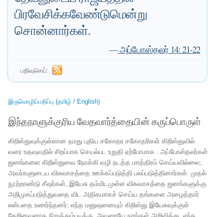
பிரவேசிக்கவேண்டுமென்று
சொன்னார்கள்.
—
அப்போஸ்தலர் 14: 21-22
பதிவுசெய்:
இருமொழிப்பதிப்பு (தமிழ் / English)
இந்தநாளுக்குரிய வேதவார்த்தையின் கருப்பொருள்
கிறிஸ்துவுக்குள்ளான நமது புதிய சகோதர சகோதரிகள் கிறிஸ்துவில்
வளர உதவுவதில் சிறப்பாக செயல்பட உறுதி ஏற்போமாக . அப்போஸ்தலர்கள்
ஜனங்களை கிறிஸ்துவை நோக்கி வழி நடத்த மாத்திரம் செய்யவில்லை;
அவர்களுடைய விசுவாசத்தை ஊக்கப்படுத்தி பலப்படுத்தினார்கள். முதல்
நூற்றாண்டு சீஷர்கள், இயேசு தம்மிடமுள்ள விசுவாசத்தை ஜனங்களுக்கு
அறிமுகப்படுத்துவதை விட அதிகமாகச் செய்ய தங்களை அழைத்தார்
என்பதை உணர்ந்தனர்; எந்த மனுஷனையும் கிறிஸ்து இயேசுவுக்குள்
தேறினவனாக நிறுத்தும்படிக்கு, அவரையே நாங்கள் அறிவித்து, எந்த