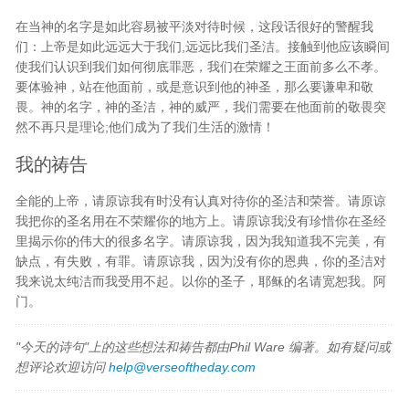
在当神的名字是如此容易被平淡对待时候，这段话很好的警醒我
们：上帝是如此远远大于我们,远远比我们圣洁。接触到他应该瞬间
使我们认识到我们如何彻底罪恶，我们在荣耀之王面前多么不孝。
要体验神，站在他面前，或是意识到他的神圣，那么要谦卑和敬
畏。神的名字，神的圣洁，神的威严，我们需要在他面前的敬畏突
然不再只是理论;他们成为了我们生活的激情！
我的祷告
全能的上帝，请原谅我有时没有认真对待你的圣洁和荣誉。请原谅
我把你的圣名用在不荣耀你的地方上。请原谅我没有珍惜你在圣经
里揭示你的伟大的很多名字。请原谅我，因为我知道我不完美，有
缺点，有失败，有罪。请原谅我，因为没有你的恩典，你的圣洁对
我来说太纯洁而我受用不起。以你的圣子，耶稣的名请宽恕我。阿
门。
"今天的诗句"上的这些想法和祷告都由Phil Ware 编著。如有疑问或
想评论欢迎访问
help@verseoftheday.com