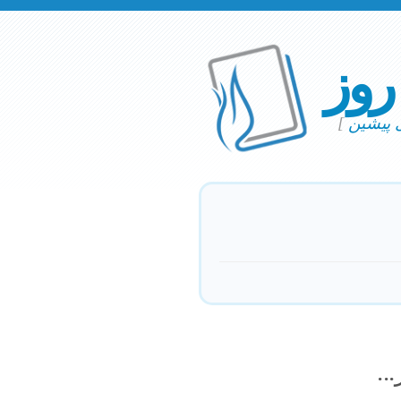
 روز
ی پیشین
]
..