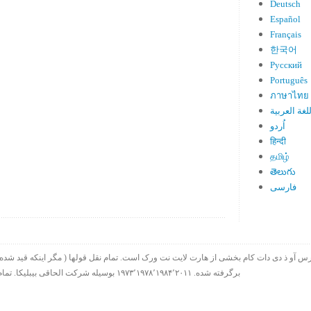
Deutsch
Español
Français
한국어
Русский
Português
ภาษาไทย
لغة العربية
اُردو
हिन्दी
தமிழ்
తెలుగు
فارسی
برگرفته شده. ۱۹۷۳٬۱۹۷۸٬۱۹۸۴٬۲۰۱۱ بوسیله شرکت الحاقی بیبلیکا. تمام حقوق چاپ در سراسر جهان محفوظ است