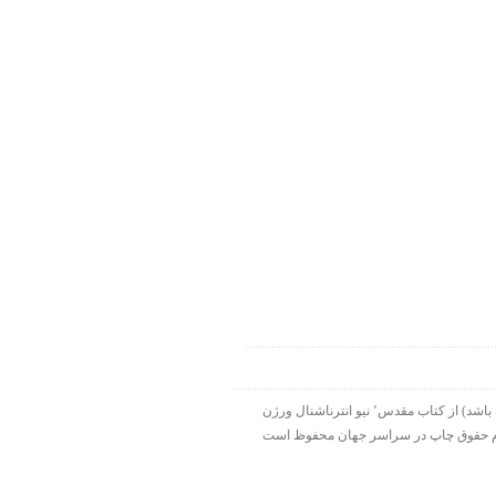
۱۹۹۸-۲۰۱۵ شرکت الحاقی هارت لایت. ورس آو ذ دی دات کام بخشی از هارت لایت نت ورک است. تمام نقل قولها ( مگر اینکه قید شده باشد) از کتاب مقدس٬ نیو انترناشنال ورژن