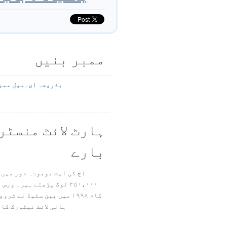
ممبر بنیں
بذریعہ ای۔میل ممب
ہارٹ لائٹ منسٹر
بارے
آج کی آیت موجودہ دور میں 
۲۵۰،۰۰۰ لوگ پڑھتے ہیں۔ ور
ہائی لائٹ نیٹورک کا 