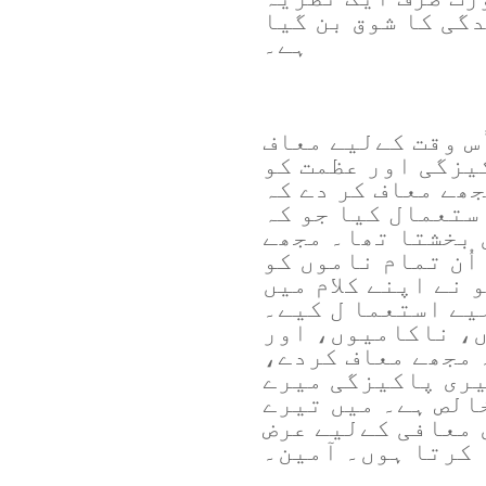
گی کا شوق بن گیا
ہے۔
ُس وقت کےلیے معاف
یزگی اور عظمت کو
ھے معاف کر دے کہ
ستعمال کیا جو کہ
 بخشتا تھا۔ مجھے
اُن تمام ناموں کو
 نے اپنے کلام میں
یے استعما ل کیے۔
، ناکامیوں، اور
 مجھے معاف کردے،
یری پاکیزگی میرے
الص ہے۔ میں تیرے
 معافی کےلیے عرض
کرتا ہوں۔ آمین۔