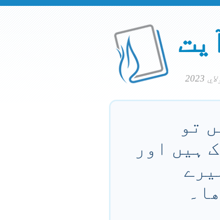
آیت
ں تو
ک ہیں اور
میرے
ھا۔