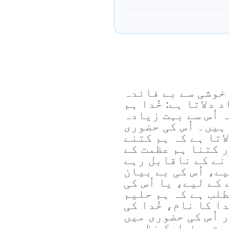
 خوشی سے بے فائدہ
 دلاتا ہے: خُدا ہم
 اُس سے بہت زیادہ
ہیں۔ اُس کی حضوری
اتا ہے کہ ہم کتنے
 کتنا ہم عظمت کے
نے کے ناقابل رہے
ے، اُس کی بے بیان
کے لیے، یا اُس کی
لب ہے کہ ہم حلیم
ا کا نام، خُدا کی
 اُس کی حضوری میں
رت صرف ایک نظریہ