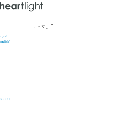
ترجمہ
دولسانی قسم:
(اُردو / ish
اللغة 