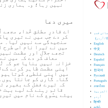
نہیں رہا؛ وہ ہماری زند
میری دعا
اے قادرِ مطلق خُدا، مجھے ا
کر دے جب میں نے تیری پاک
Engl)
سنجیدگی سے نہیں لیا۔ مج
English
میں نے تیرا نام اس طرح ا
中文
تجھے جلال اور عظمت نہیں
Deutsch
معاف کر دے کہ میں نے 
Español
خزانہ نہیں بنایا جو کہ تُو
Français
اپنی عظمت ظاہر کرنے کےل
한국어
میں اپنی غلطی، کوتاہیوں
Русский
گناہ گاری کو جانتا ہوں۔
Português
کہ تیرے فضل کے بغیر، ت
ภาษาไทย
قائم رہنے کے لیے بہت خ
العربية
بیٹے یسُوع کے نام میں تیری
اُردو
हिन्दी
தமிழ்