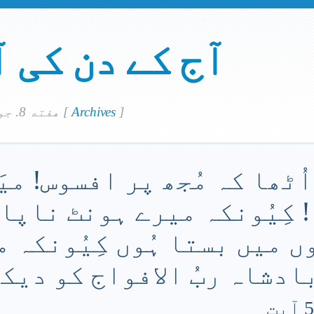
آج کے دن کی 
]
Archives
[
هفته 8. جولاي 2023
اُٹھا کہ مُجھ پر افسوس! میَ
! کِیُونکہ میرے ہونٹ ناپا
 میں بستا ہُوں کِیُونکہ 
ادشاہ ربُ الافواج کو دیک