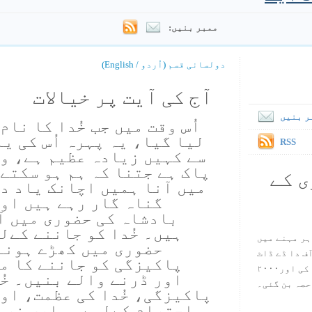
ممبر بنیں:
دولسانی قسم (اُردو / English)
آج کی آیت پر خیالات
ر بنیں
اُس وقت میں جب خُدا کا نام
لیا گیا، یہ پہرہ اُس کی یاد
RSS
سے کہیں زیادہ عظیم ہے، وہ
پاک ہے جتنا کہ ہم ہو سکتے 
ی کے
میں آنا ہمیں اچانک یاد دل
گناہ گار رہے ہیں اور
بادشاہ کی حضوری میں آ
ہیں۔ خُدا کو جاننے کےلی
ہر مہنے میں
حضوری میں کھڑے ہونے 
س آف دا ڈے ڈاٹ
پاکیزگی کو جاننے کا مط
کام ۱۹۹۸ میں بین سٹیڈ نے شروع کی اور۲۰۰۰
اور ڈرنے والے بنیں۔ خُد
حصہ بن گئی۔
پاکیزگی، خُدا کی عظمت، اور
احترام کےلیے ہماری ضرو