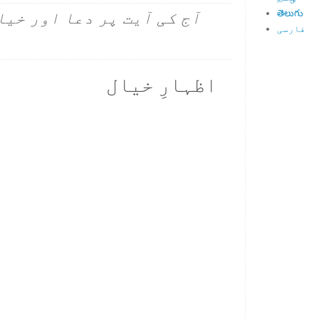
తెలుగు
آج کی آیت پر دعا اور خیا
فارسی
اظہارِ خیال