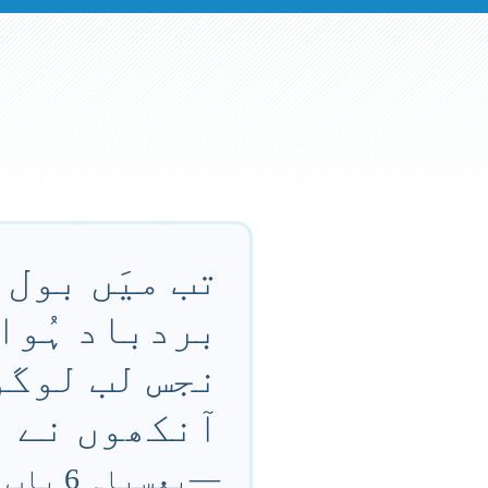
تب میَں بول 
بردباد ہُوا
نجس لب لوگوں
آنکھوں نے ب
—
یعسیاہ 6 باب 5 آیت