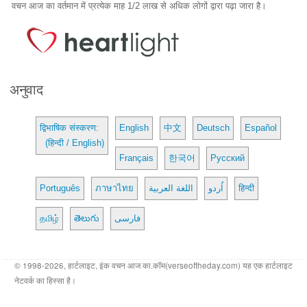
वचन आज का वर्तमान में प्रत्येक माह 1/2 लाख से अधिक लोगों द्वारा पढ़ा जारा है।
अनुवाद
द्विभाषिक संस्करण:
English
中文
Deutsch
Español
(हिन्दी / English)
Français
한국어
Русский
Português
ภาษาไทย
اللغة العربية
اُردو
हिन्दी
தமிழ்
తెలుగు
فارسی
© 1998-2026, हार्टलाइट, इंक वचन आज का.कॉम(verseoftheday.com) यह एक हार्टलाइट
नेटवर्क का हिस्सा है।