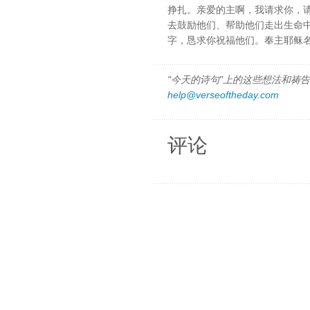
挣扎。亲爱的主啊，我请求你，
去鼓励他们、帮助他们走出生命
字，恳求你祝福他们。奉主耶稣
"今天的诗句"上的这些想法和祷告都
help@verseoftheday.com
评论