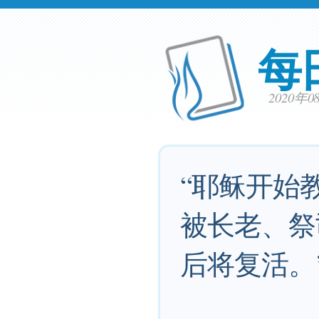
每
2020年
“耶稣开始
被长老、祭
后将复活。’