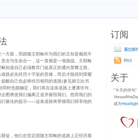
订阅
法
通过邮
是一方面，而跟随主耶稣作为我们的主却是截然不
、意念与生命合一，这一直都是一项挑战。主耶稣
RSS
耶稣知道自己必须教导门徒真正的通向荣耀之路。
关于
条道路必先经历十字架的苦难，而后才能得到荣耀
，提醒自己也必将经历相同的道路(参见腓立比书
姓，但同时也能确定，我们将在这条道路上遭遇坎坷，
"今天的诗句
但企图诱使我们偏离正道并摧毁我们。然而我们的
Verseofth
我们最佳的提示——这条道路将带领我们得享他的
成为
Heartligh
基督徒，他们在坚定跟随主耶稣的道路上正经历着