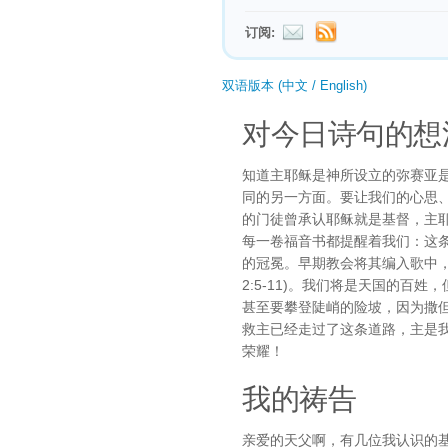
订阅:
双语版本 (中文 / English)
对今日诗句的想
知道主耶稣是神所设立的弥赛亚
同的另一方面。要让我们的心思
的门徒曾承认耶稣就是基督，主
每一卷福音书都提醒着我们：这
的冠冕。早期教会将其编入歌中
2:5-11)。我们将是天国的百
甚至要攀登陡峭的险坡，因为撒
救主已经走过了这条道路，主是
荣耀！
我的祷告
亲爱的天父啊，有几位我认识的