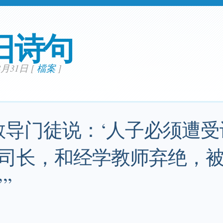
日诗句
08月31日
[
檔案
]
教导门徒说：‘人子必须遭
司长，和经学教师弃绝，
”