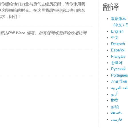
翻译
请你赐给他们力量与勇气去经历忍耐，请你使用我
中这段晦暗的时光。在这里我想特别提出他们的名
名求，阿们！
双语版本:
(中文 / En
English
由Phil Ware 编著。如有疑问或想评论欢迎访问
中文
Deutsch
Español
Français
한국어
Русский
Português
ภาษาไทย
لغة العربية
اُردو
हिन्दी
தமிழ்
తెలుగు
فارسی