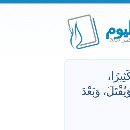
ليوم
كَثِيرًا،
ُقْتَلَ، وَبَعْدَ