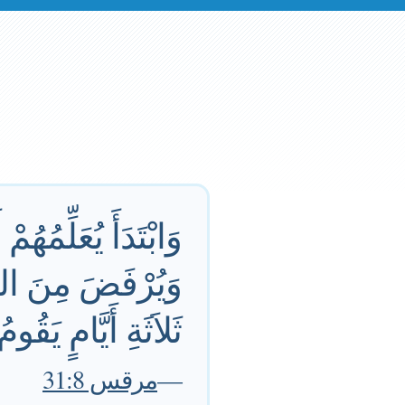
وَابْتَدَأَ يُعَلِّمُهُم
وَيُرْفَضَ مِنَ الشُّي
ثَلاَثَةِ أَيَّامٍ يَقُومُ
—
مرقس 31:8