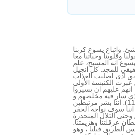
ئ. واتباع يسوع كربنا
ا وقلوبنا وحياتنا معا
ذ يسوع انه المسيح، علم
قيقي للمجد. كل انجيل
ريق ادى لصليب العذاب
د عبرت الكنيسة الأولى
انهم عليهم ان يسيروا
ي سار فيه مخلصهم و
سيدهم(انظر فيلبي 5:2-11). اننا بشر مرتبطين
 اننا سوف نواجه الحفر
حتى التلال المنحدرة
طان عرقلتنا وهزيمتنا.
 الطريق قبلنا ، وهو