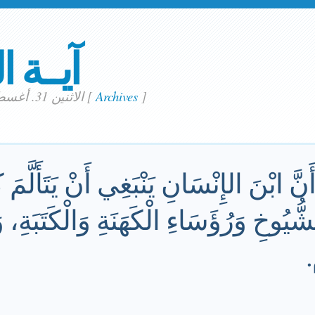
آيــة ا
]
Archives
[
الاثنين 31. أغسطس 2020
ْ أَنَّ ابْنَ الإِنْسَانِ يَنْبَغِي أَنْ يَتَأَلَّمَ 
ُوخِ وَرُؤَسَاءِ الْكَهَنَةِ وَالْكَتَبَةِ، وَي
.