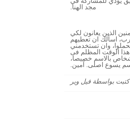
ريق يؤدي للمشاركة في
مجد الهنا.
ؤمنين الذين يعانون لكي
 رب، اسألك ان تعطيهم
حملوا، وان تستخدمني
ذا الوقت المظلم فى
اشخاص بالاسم خصيصا،
سم يسوع اصلى. آمين.
م كتبت بواسطة فيل وير