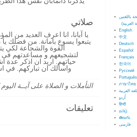
يذكرنا دائمابان نفس هذا الط
صلاتي
English
يا آبانا، انا اعرف العديد من الم
中文
يتبعوا يسوع بامانة. من فضلك يا
Deutsch
القوة والشجاعة لكي يت
Español
لتشجيعهم و مساعدتهم فى ه
Français
حياتهم. اريد ان اذكر عدة 
한국어
واسألك ان تباركهم. في ا
Русский
Português
ภาษาไทย
التأملات و الصلاة على آيــة اليو
لغة العربية
اُردو
हिन्दी
تعليقات
தமிழ்
తెలుగు
فارسی