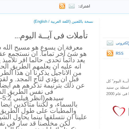
اشترك:
نسخة باللغتين (اللغة العربية / English)
تأملات فى آيــة اليوم...
لكترونى
معرفة ان يسوع هو مسيح الله ش
هو شئ آخر تماما. ان نستجمع عقولن
RSS
يعد دائماً تحدى. حالما اقر تلامي
انه عليه ان يعلمهم الطريق الح
من الاناجيل يذكرنا ان هذا الط
قبل ان يؤدي لتاج المجد. و لق
ص يقرأ "آيــة اليوم" كل
عن ذلك بترنيمة تذكرهم هم ايضاً 
هذا الموقع فى عام 1998 بواسطة بن ستيد
فى نفس الطريق الذ
بالسماء، و لكننا متأكدين ايضا
والمطبات على طول الطريق و
علينا ان نتسلقها بينما يحاول الشي
لكن مخلصنا قد سار في نفس