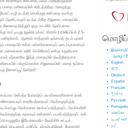
க வேண்டும் என்பதை அவர் அறிந்திருந்தார்.
த பாதை மகிமையின் கிரீடத்திற்கு அழைத்து
ியாய் வழி நடத்தி சென்றது என்பதை நமக்கு
கரும் ஆண்டவரும் நடந்த அதே சிலுவை பாதையில்
 நினைவுபடுத்தும் ஒரு பாடலில் ஆரம்பகால
ு காட்டியது (ஓல்டு ரக்கட் கிராஸ் ) (பிலிப்பியர் 2:5-
மொழிப்ப
் மனிதர்கள், ஆனால் சாத்தான் நம்மைத் தடம் புரளச்
​நம் பாதையில் உள்ள பள்ளங்களையும் புடைப்புகளையும்
இருமொழிப்ப
த்தான மலைகளை ஏறிச் செல்வோம் என்று உறுதியாக
(தமிழ் / E
ரட்சகர் ஏற்கனவே இந்த பாதையில் வெற்றிகரமாக
English
 மகிமையில் பங்குகொள்ள சிலுவையின் பாதை நம்மை
中文
ு நினைப்பூட்டுகிறார்!
Deutsch
்
Español
Français
한국어
ையாக பின்பற்ற போராடும் பல விசுவாசிகளை நான்
Русский
க வலிமையையும் தைரியத்தையும் அவர்களுக்குத்
Português
யவு செய்து அவர்களை ஊக்கப்படுத்தவும், அவர்களின்
ภาษาไทย
அவர்களுக்கு உதவவும் என்னைப் பயன்படுத்தவும். என்
اللغة العربية
எப்பொழுதுமே இயேசுவையே நோக்கிச் சுட்டிக்
اُردو
பலரின் பெயரைக் குறிப்பிட விரும்புகிறேன், போராடும்