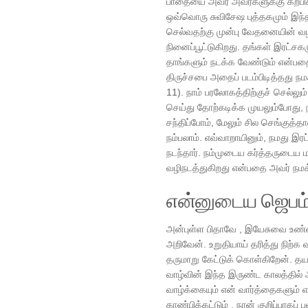
பாதையை அவர் அவர்களுக்கு கற்பிக்
ஒவ்வொரு சுவிசேஷ புத்தகமும் இந்
செல்வதற்கு முன்பு வேதனையின் வழ
நினைப்பூட்டுகிறது. தங்கள் இரட்ச
தாங்களும் நடக்க வேண்டும் என்பதை
திருச்சபை அதைப் படம்பிடித்தது நமக்க
11). நாம் பரலோகத்திற்குச் செல்லும
செய்து தோற்கடிக்க முயலும்போது, ​
சந்திப்போம், மேலும் சில செங்கு
நம்பலாம். எவ்வாறாயினும், நமது இ
நடந்தார். நம்முடைய கர்த்தருடைய
வழிநடத்துகிறது என்பதை அவர் நமக்க
என்னுடைய ஜெபம
அன்புள்ள பிதாவே , இயேசுவை உண்ம
அறிவேன். உறுதியாய் தரித்து நிற்
தருமாறு கேட்டுக் கொள்கிறேன். த
வாழ்வின் இந்த இருண்ட காலத்தில் 
வாழ்க்கையும் என் வார்த்தைகளும் 
காண்பிக்கட்டும் . நான் குறிப்பாகப் 