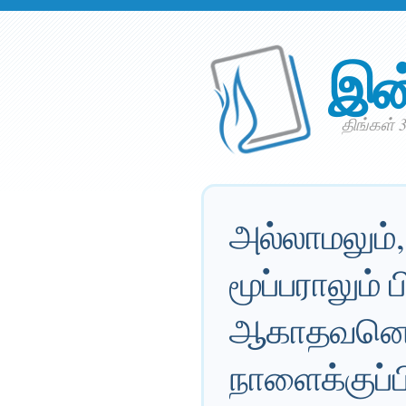
இன
திங்கள் 
அல்லாமலும்,
மூப்பராலும்
ஆகாதவனென்ற
நாளைக்குப்பி