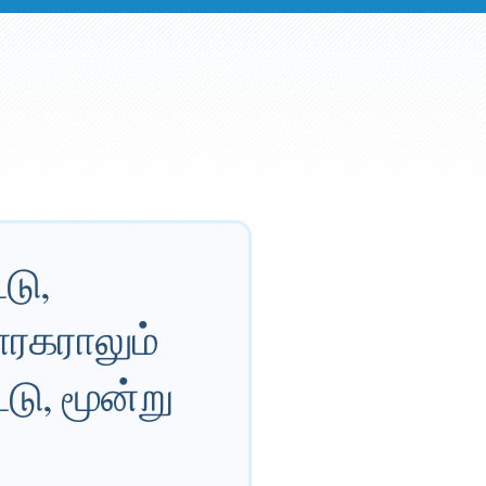
டு,
ாரகராலும்
ு, மூன்று