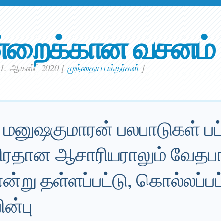
்றைக்கான வசனம்
31. ஆகஸ்ட் 2020
[
முந்தைய பக்தர்கள்
]
 மனுஷகுமாரன் பலபாடுகள் பட்
 பிரதான ஆசாரியராலும் வேதப
ு தள்ளப்பட்டு, கொல்லப்பட்ட
ன்பு