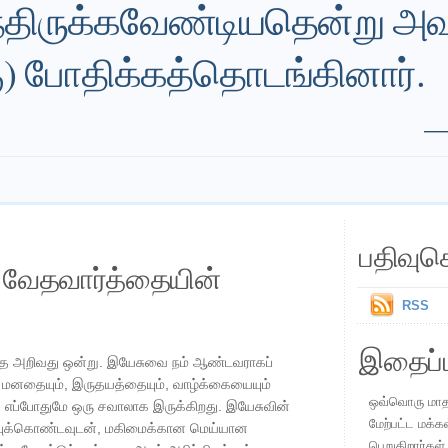
ந்திருக்கவேண்டியதென்று அவர
ு) போதிக்கத்தொடங்கினார்.
பதிவுச
ய வேதவார்த்தையின்
RSS
இதைப்ப
ை அறிவது ஒன்று. இயேசுவை நம் ஆண்டவராகப்
நம் மனதையும், இருதயத்தையும், வாழ்க்கையையும்
ஒவ்வொரு மாதமு
ப்போதுமே ஒரு சவாலாக இருக்கிறது. இயேசுவின்
மேற்பட்ட மக்க
ஒப்புக்கொண்டவுடன், மகிமைக்கான மெய்யான
பெறுகிறார்கள்