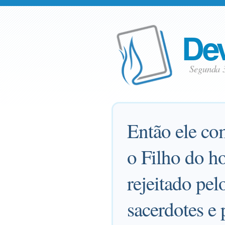
Dev
Segunda 
Então ele co
o Filho do h
rejeitado pel
sacerdotes e 