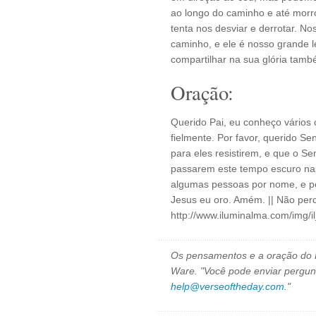
ao longo do caminho e até morr
tenta nos desviar e derrotar. No
caminho, e ele é nosso grande 
compartilhar na sua glória tamb
Oração:
Querido Pai, eu conheço vários 
fielmente. Por favor, querido S
para eles resistirem, e que o S
passarem este tempo escuro na
algumas pessoas por nome, e p
Jesus eu oro. Amém. || Não per
http://www.iluminalma.com/img/
Os pensamentos e a oração do D
Ware. "Você pode enviar pergun
help@verseoftheday.com
."