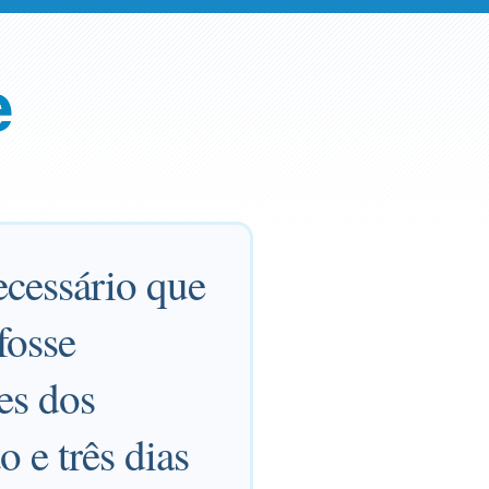
e
ecessário que
fosse
fes dos
o e três dias