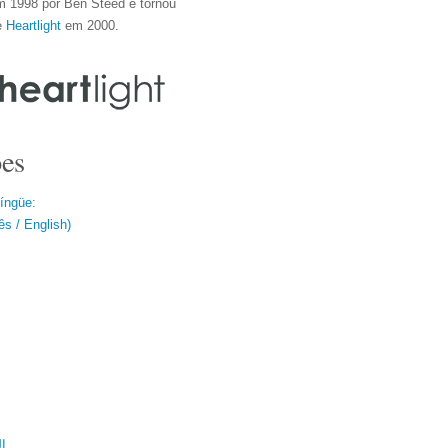
m 1998 por Ben Steed e tornou
e
Heartlight
em 2000.
es
língüe:
s / English)
ال