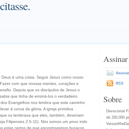
citasse.
Assinar
Assinar
e Deus é uma coisa. Seguir Jesus como nosso
 Fazer com que nossas mentes, corações e
RSS
safio. Depois que os discípulos de Jesus o
Sobre
sabia que tinha de ensiná-los o verdadeiro
 dos Evangelhos nos lembra que este caminho
evar à coroa da glória. A igreja primitiva
Devocional Pa
o que os lembrava que eles, também, deveriam
de 250,000 p
ja Filipenses 2:5-11). Nós somos um povo indo
VerseoftheDay
s estar certos de que encontraremos buracos