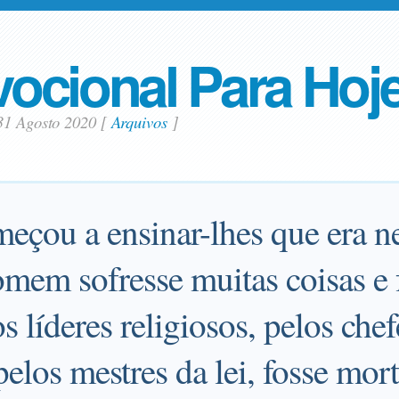
ocional Para Hoj
31 Agosto 2020
[
Arquivos
]
meçou a ensinar-lhes que era n
omem sofresse muitas coisas e 
os líderes religiosos, pelos che
pelos mestres da lei, fosse mort