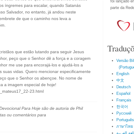
foi lançado e
os íngremes para escalar, quando Satanás
parte da Red
sso Salvador, no entanto, já andou neste
lembrete de que o caminho nos leva a
ém.
Traduçõ
cristãos que estão lutando para seguir Jesus
enhor, peço que o Senhor dê a força e a coragem
Versão Bi
enhor me use para encorajá-los e ajudá-los a
(Portuguê
s suas vidas. Quero mencionar especificamente
English
eço que o Senhor os abençoe. No nome de
中文
ca a imagem especial de hoje!
Deutsch
il_mateus17_22-23.html
Español
Français
한국어
evocional Para Hoje são de autoria de Phil
Русский
tas ou comentários para
Português
ภาษาไทย
لغة العربية