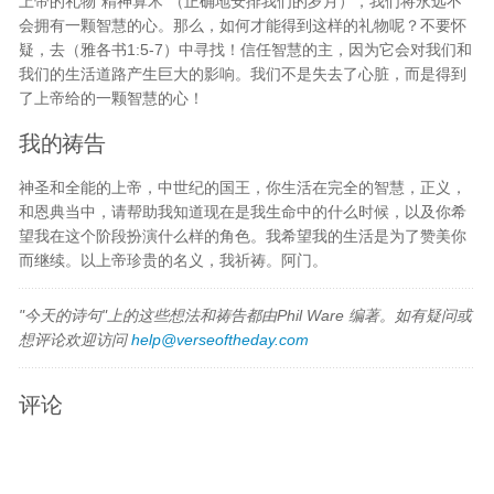
上帝的礼物“精神算术”（正确地安排我们的岁月），我们将永远不
会拥有一颗智慧的心。那么，如何才能得到这样的礼物呢？不要怀
疑，去（雅各书1:5-7）中寻找！信任智慧的主，因为它会对我们和
我们的生活道路产生巨大的影响。我们不是失去了心脏，而是得到
了上帝给的一颗智慧的心！
我的祷告
神圣和全能的上帝，中世纪的国王，你生活在完全的智慧，正义，
和恩典当中，请帮助我知道现在是我生命中的什么时候，以及你希
望我在这个阶段扮演什么样的角色。我希望我的生活是为了赞美你
而继续。以上帝珍贵的名义，我祈祷。阿门。
"今天的诗句"上的这些想法和祷告都由Phil Ware 编著。如有疑问或
想评论欢迎访问
help@verseoftheday.com
评论