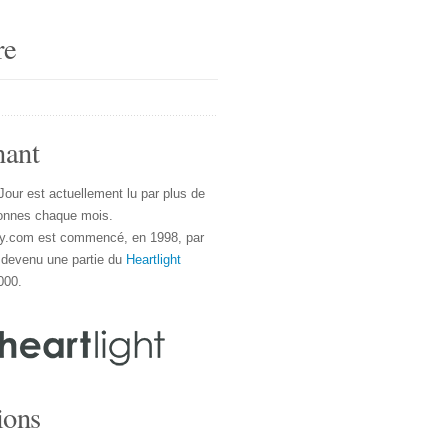
re
nant
Jour est actuellement lu par plus de
onnes chaque mois.
y.com est commencé, en 1998, par
 devenu une partie du
Heartlight
000.
ions