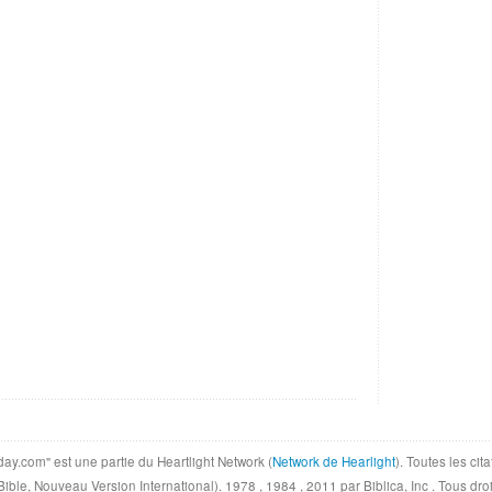
day.com" est une partie du Heartlight Network (
Network de Hearlight
). Toutes les ci
, Nouveau Version International). 1978 , 1984 , 2011 par Biblica, Inc . Tous droi