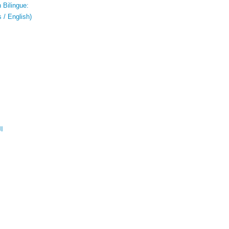
 Bilingue:
 / English)
ال