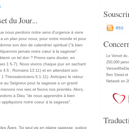
)
Souscri
et du Jour...
RSS
ue nous perdons notre sens d'urgence à vivre
a un plan pour nous, pour notre monde et pour
Concer
onne son don de calendrier spirituel ("à bien
pliquerons jamais notre cœur à la sagesse".
Le Verset du 
enir un tel don ? Prions sans douter, en
250,000 pers
es 1:5-7). Nous vivons chaque jour en sachant
VerseoftheDa
s 4:5 ; Romains 13:11) et en attendant son
Ben Steed et
 1 Thessaloniciens 5:1-11). Anticipez le retour
Network en 2
nce au Seigneur pour la sagesse a un grand
menons nos vies et fixons nos priorités. Alors,
andons à Dieu "de nous apprendre à bien
 appliquions notre coeur à la sagesse".
Traduct
des Âges, Toi seul vis en plaine sagesse, justice