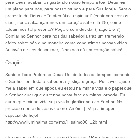
para Deus, acabamos gastando nosso tempo à toa! Deus tem
um plano para nós, para nosso mundo e para Sua igreja. Sem o
presente de Deus de “matemática espiritual” (contando nossos
dias), nunca alcançaremos um coração sábio. Então, como
adquirimos tal presente? Peça-o sem duvidar (Tiago 1:5-7)!
Confiar no Senhor para nos dar sabedoria traz um tremendo
efeito sobre nós e na maneira como conduzimos nossas vidas.
Ao invés de nos desanimar, Deus nos dá um coração sábio!
Oração:
Santo e Todo Poderoso Deus, Rei de todos os tempos, somente
o Senhor tem toda a sabedoria, justiça e graça. Por favor, ajude-
me a saber em que época eu estou na minha vida e o papel que
o Senhor quer que eu tenha nesta fase da minha jornada. Eu
quero que minha vida seja vivida glorificando ao Senhor. No
precioso nome de Jesus eu oro. Amém. || Veja a imagem
especial de hoje!
http://www.iluminalma.com/img/il_salmo90_12b.html
Os pensamentos e a oração do Devocional Para Hoje são de