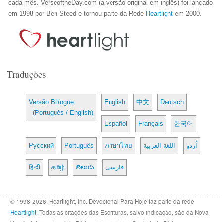
cada mês. VerseoftheDay.com (a versão original em inglês) foi lançado
em 1998 por Ben Steed e tornou parte da Rede
Heartlight
em 2000.
Traduções
Versão Bilíngüe:
English
中文
Deutsch
(Português / English)
Español
Français
한국어
Русский
Português
ภาษาไทย
اللغة العربية
اُردو
हिन्दी
தமிழ்
తెలుగు
فارسی
© 1998-2026, Heartlight, Inc. Devocional Para Hoje faz parte da rede
Heartlight
. Todas as citações das Escrituras, salvo indicação, são da Nova