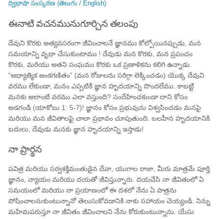
ద్విభాషా సంస్కరణ (తెలుగు / English)
ఈనాటి వచనమునుగూర్చిన తలంపు
దేవుని కొరకు అత్యవసరంగా జీవించాలనే జ్ఞానము కోల్పోయినప్పుడు, మన
సమయాన్ని వృథా చేసుకుంటాము ! దేవుడు మన కొరకు, మన ప్రపంచం
కొరకు, మరియు అతని సంఘము కొరకు ఒక ప్రణాళికను కలిగి ఉన్నాడు.
"ఆధ్యాత్మిక అంకగణితం" (మన రోజులను సరిగ్గా లెక్కించడం) యొక్క దేవుని
వరము లేకుండా, మనం ఎప్పటికీ జ్ఞాన హృదయాన్ని పొందలేము. కాబట్టి
మనకు అలాంటి వరము ఎలా వస్తుంది? సందేహించకుండా దాని కోసం
అడగండి (యాకోబు 1: 5-7)! జ్ఞానం కోసం ప్రభువును విశ్వసించడం మనపై
మరియు మన జీవితాలఫై చాలా ప్రభావం చూపుతుంది. బలహీన హృదయానికి
బదులు, దేవుడు మనకు జ్ఞాన హృదయాన్ని ఇస్తాడు!
నా ప్రార్థన
పవిత్ర మరియు సర్వశక్తిమంతుడైన దేవా, యుగాల రాజా, మీరు మాత్రమే పూర్తి
జ్ఞానం, న్యాయం మరియు దయతో జీవిస్తున్నారు. దయచేసి నా జీవితంలో ఏ
సమయంలో మరియు నా ప్రయాణంలో ఈ దశలో నేను ఏ పాత్రను
పోషించాలనుకుంటున్నానో తెలుసుకోవడానికి నాకు సహాయం చెయ్యండి. నిన్ను
మహిమపరుస్తూ నా జీవితం జీవించాలని నేను కోరుకుంటున్నాను. యేసు