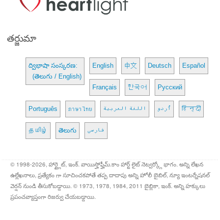
తర్జుమా
ద్విభాషా సంస్కరణ:
English
中文
Deutsch
Español
(తెలుగు / English)
Français
한국어
Русский
Português
ภาษาไทย
اللغة العربية
اُردو
हिन्दी
தமிழ்
తెలుగు
فارسی
© 1998-2026, హార్ట్లైట్, ఇంక్. వాయిస్హోఫ్హీమ్.కాం హార్ట్ లైట్ నెట్వర్క్లో భాగం. అన్ని లేఖన
ఉల్లేఖనాలు, ప్రత్యేకం గా సూచించకపోతే తప్ప దాదాపు అన్ని హోలీ బైబిల్, న్యూ ఇంటర్నేషనల్
వెర్షన్ నుండి తీసుకోబడ్డాయి. © 1973, 1978, 1984, 2011 బైబ్లికా, ఇంక్. అన్ని హక్కులు
ప్రపంచవ్యాప్తంగా రిజర్వు చేయబడ్డాయి.