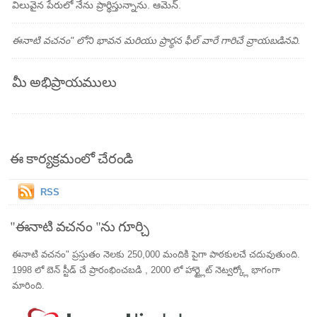
విలువైన పేరులో నేను ప్రార్థిస్తున్నాను. ఆమెన్.
ఈనాటి వచనం" లోని భావన మరియు ప్రార్థన ఫీల్ వారే గారిచే వ్రాయబడినవి.
మీ అభిప్రాయములు
ఈ కార్యక్రమంలో చేరండి
RSS
"ఈనాటి వచనం "ను గూర్చి
ఈనాటి వచనం" ప్రస్తుతం నెలకు 250,000 మందికి పైగా పాఠకులచే చదువుతుంది.
1998 లో బెన్ స్టీడ్ చే ప్రారంభించబడి , 2000 లో హార్ట్లైట్ నెట్వర్క్లో భాగంగా
మారింది.