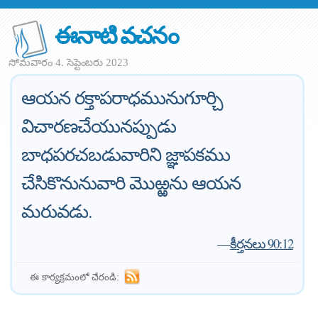
ఈనాటి వచనం
సోమవారం 4. సెప్టెంబరు 2023
ఆయన రక్తాపరాధమునుగూర్చి
విచారణచేయునప్పుడు
బాధపరచబడువారిని జ్ఞాపకము
చేసికొనునువారి మొఱ్ఱను ఆయన
మరువడు.
—
కీర్తనలు 90:12
ఈ కార్యక్రమంలో చేరండి: