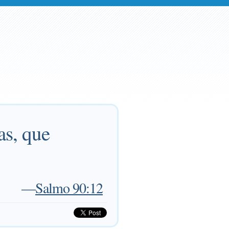
as, que
—
Salmo 90:12