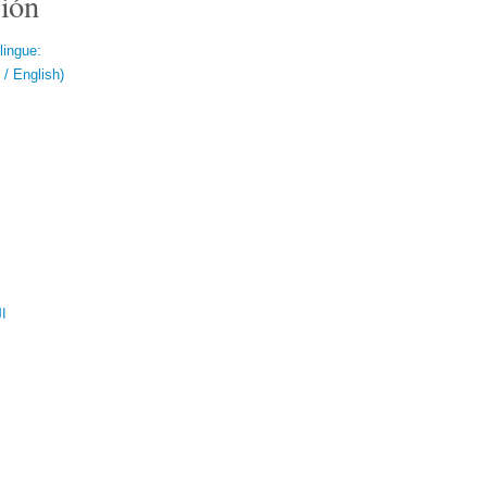
ión
lingue:
/ English)
ال