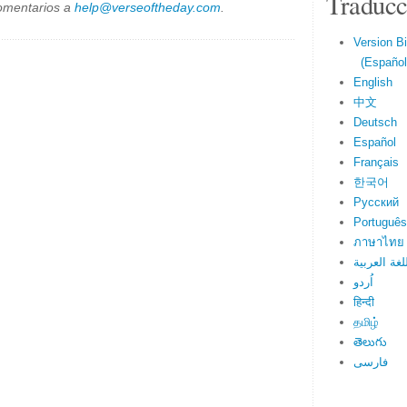
Traducc
omentarios a
help@verseoftheday.com
.
Version Bi
(Español 
English
中文
Deutsch
Español
Français
한국어
Русский
Português
ภาษาไทย
لغة العربية
اُردو
हिन्दी
தமிழ்
తెలుగు
فارسی