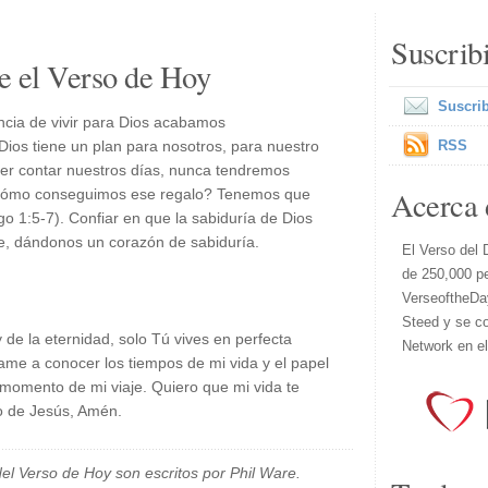
Suscrib
e el Verso de Hoy
Suscrib
cia de vivir para Dios acabamos
Dios tiene un plan para nosotros, para nuestro
RSS
ber contar nuestros días, nunca tendremos
Acerca 
¿cómo conseguimos ese regalo? Tenemos que
go 1:5-7). Confiar en que la sabiduría de Dios
e, dándonos un corazón de sabiduría.
El Verso del 
de 250,000 p
VerseoftheDa
Steed y se co
de la eternidad, solo Tú vives en perfecta
Network en e
údame a conocer los tiempos de mi vida y el papel
momento de mi viaje. Quiero que mi vida te
so de Jesús, Amén.
el Verso de Hoy son escritos por Phil Ware.