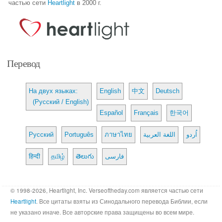
частью сети
Heartlight
в 2000 г.
Перевод
На двух языках:
English
中文
Deutsch
(Русский / English)
Español
Français
한국어
Русский
Português
ภาษาไทย
اللغة العربية
اُردو
हिन्दी
தமிழ்
తెలుగు
فارسی
© 1998-2026, Heartlight, Inc. Verseoftheday.com является частью сети
Heartlight
. Все цитаты взяты из Синодального перевода Библии, если
не указано иначе. Все авторские права защищены во всем мире.