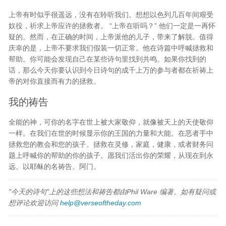
上帝有时似乎很遥远，没有在聆听我们。想想以色列几百年间艰受
奴役，祈求上帝应许的拯救者。 “上帝在听吗？” 他们一定是一再怀
疑的。然而，在正确的时间，上帝派他的儿子，带来了解脱。值得
庆幸的是，上帝不要求我们假装一切正常。他在诗篇中呼喊拯救和
帮助。你可能会发现自己在某些诗句里找到共鸣。如果你找到的
话，那么今天你要认识到今日诗句的成千上万的参与者都在祈祷上
帝的对你直接而有力的拯救。
我的祷告
全能的神，可你的名字在世上被大家敬仰，就像被天上的天使敬仰
一样。在我们在世的时候显示你的王国的力量和大能。在恶者手中
拯救您的教会和您的孩子。拯救在灵修，家庭，健康，或者财务问
题上呼喊你的帮助的你的孩子。愿我们活出你的荣耀，从现在到永
远。以耶稣的名祷告。阿门。
"今天的诗句"上的这些想法和祷告都由Phil Ware 编著。如有疑问或
想评论欢迎访问
help@verseoftheday.com