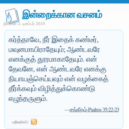
இன்றைக்கான வசனம்
திங்கள் 2. டிசம்பர் 2019
கர்த்தாவே, நீர் இதைக் கண்டீர்,
மவுனமாயிராதேயும்; ஆண்டவரே
எனக்குத் தூரமாகாதேயும். என்
தேவனே, என் ஆண்டவரே எனக்கு
நியாயஞ்செய்யவும் என் வழக்கைத்
தீர்க்கவும் விழித்துக்கொண்டு
எழுந்தருளும்.
—
சங்கீதம்-Psalms 35:22-23
பதிவுசெய்: