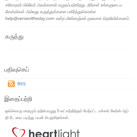
சகோதரர் பில்வேர் அவர்களால் எழுதப்படுகிறது. நீங்கள் உங்களுடைய
கேள்விகள் அல்லது கருத்துக்களை பகிர்ந்துகொள்ள
help@verseoftheday.com என்ற மின்னஞ்சல் மூலமாக தெரிவிக்கலாம்.
கருத்து
பதிவுசெய்
RSS
இதைப்பற்றி
ஒவ்வொரு மாதமும் தற்பொழுது 5 லட்சத்திற்கும் மேற்பட்ட மக்கள் வேர்ஸ் ஆப்
தி டே வை படித்து பயன் பெறுகிறார்கள்.