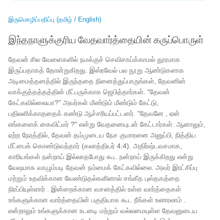
இருமொழிப்பதிப்பு (தமிழ் / English)
இந்தநாளுக்குரிய வேதவார்த்தையின் கருப்பொருள்
தேவன் சில வேளைகளில் நமக்குச் செவிசாய்க்காமல் தூரமாக
இருப்பதாகத் தோன்றுகிறது. இஸ்ரவேல் பல நூறு ஆண்டுகளாக
அடிமைத்தனத்தில் இருந்ததை நினைத்துப்பாருங்கள், தேவனின்
வாக்குத்தத்தத்தின் மீட்பருக்காக ஜெபித்தார்கள். "தேவன்
கேட்கவில்லையா?" அவர்கள் மீண்டும் மீண்டும் கேட்டு,
பதிலளிக்காததைக் கண்டு ஆச்சரியப்பட்டனர். "தேவனே , ஏன்
எங்களைக் கைவிட்டீர் ?" என்று வேதனையுடன் கேட்டார்கள். ஆனாலும்,
ஏற்ற நேரத்தில், தேவன் தம்முடைய நேச குமாரனை அனுப்பி, நித்திய
மீட்பைக் கொண்டுவந்தார் (கலாத்தியர் 4:4). அதிர்ஷ்டவசமாக,
காரியங்கள் நன்றாய் இல்லாதபோது கூட நன்றாய் இருக்கிறது என்று
வேஷமாக வாழும்படி தேவன் நம்மைக் கேட்கவில்லை. அவர் இரட்சிப்பு
மற்றும் உதவிக்கான வேண்டுதல்களினால் சங்கீத புஸ்தகத்தை
நிரப்பியுள்ளார் . இன்றைக்கான வசனத்தில் உள்ள வார்த்தைகள்
உங்களுக்கான வார்த்தையின் பகுதியாக கூட நீங்கள் உணரலாம் .
என்றாலும் உங்களுக்கான உடனடி மற்றும் வல்லமையுள்ள தேவனுடைய