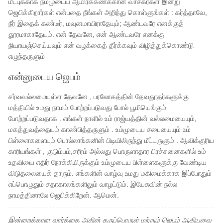
மீட்புக்காக நம்முடைய ஆயிரக்கணக்கான வாசகர்கள் இன்று
ஜெபிக்கிறார்கள் என்பதை நீங்கள் அறிந்து கொள்ளுங்கள் : கர்த்தாவே,
நீர் இதைக் கண்டீர், மவுனமாயிராதேயும்; ஆண்டவரே எனக்குத்
தூரமாகாதேயும். என் தேவனே, என் ஆண்டவரே எனக்கு
நியாயஞ்செய்யவும் என் வழக்கைத் தீர்க்கவும் விழித்துக்கொண்டு
எழுந்தருளும்
என்னுடைய ஜெபம்
சர்வவல்லமையுள்ள தேவனே , பரலோகத்தின் தேவதூதர்களுக்கு
மத்தியில் உமது நாமம் போற்றப்படுவது போல் பூமியெங்கும்
போற்றப்படுவதாக . எங்கள் நாளில் உம் ராஜ்யத்தின் வல்லமையையும்,
மகத்துவத்தையும் காண்பித்தருளும் . உம்முடைய சபையையும் உம்
பிள்ளைகளையும் பொல்லாங்கனின் பிடியிலிருந்து மீட்டருளும் . ஆவிக்குரிய
காரியங்கள் , குடும்பம்,சரீரம் அல்லது பொருளாதார பிரச்சனைகளில் உம்
உதவியை எதிர் நோக்கியிருக்கும் உம்முடைய பிள்ளைகளுக்கு வேண்டிய
விடுதலையைக் தாரும். எங்களின் வாழ்வு உமது மகிமைக்காக இப்போதும்
எப்பொழுதும் சதாகாலங்களிலும் வாழட்டும். இயேசுவின் நல்ல
நாமத்தினாலே ஜெபிக்கிறேன். ஆமென்.
இன்றைக்கான வார்த்தை அதின் கருப்பொருள் மற்றும் ஜெபம் ஆகியவை