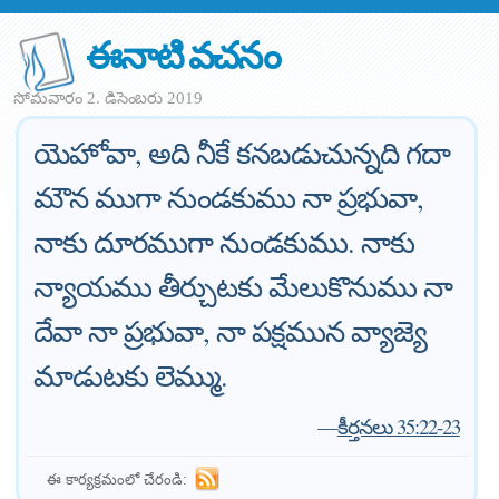
ఈనాటి వచనం
సోమవారం 2. డిసెంబరు 2019
యెహోవా, అది నీకే కనబడుచున్నది గదా
మౌన ముగా నుండకుము నా ప్రభువా,
నాకు దూరముగా నుండకుము. నాకు
న్యాయము తీర్చుటకు మేలుకొనుము నా
దేవా నా ప్రభువా, నా పక్షమున వ్యాజ్యె
మాడుటకు లెమ్ము.
—
కీర్తనలు 35:22-23
ఈ కార్యక్రమంలో చేరండి: