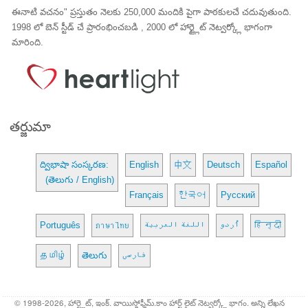
ఈనాటి వచనం" ప్రస్తుతం నెలకు 250,000 మందికి పైగా పాఠకులచే చదువుతుంది.
1998 లో బెన్ స్టీడ్ చే ప్రారంభించబడి , 2000 లో హార్ట్లైట్ నెట్వర్క్లో భాగంగా
మారింది.
తర్జుమా
ద్విభాషా సంస్కరణ:
English
中文
Deutsch
Español
(తెలుగు / English)
Français
한국어
Русский
Português
ภาษาไทย
اللغة العربية
اُردو
हिन्दी
தமிழ்
తెలుగు
فارسی
© 1998-2026, హార్ట్లైట్, ఇంక్. వాయిస్హోఫ్హీమ్.కాం హార్ట్ లైట్ నెట్వర్క్లో భాగం. అన్ని లేఖన