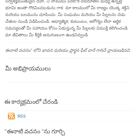
సర్వశక్తిమంతుడైన దేవా, నీ నామము పరలోక దేవదూతల మధ్య ఉన్నట్లే
భూమి అంతా గౌరవించబడును గాక. మా కాలములో మీ రాజ్యం యొక్క శక్తిని
మరియు బలమును చూపించు. మీ సంఘము మరియు మీ పిల్లలను చెడు
చేతుల నుండి విడిపించండి. ఆధ్యాత్మిక, కుటుంబం, ఆరోగ్యం లేదా ఆర్థిక
సమస్యలతో మీ సహాయం కోసం ఏడుస్తున్న మీ పిల్లలకు విముక్తి కలిగించండి.
మా జీవితాలు మీ కీర్తికి అనుగుణంగా ఉండనివ్వండి
ఈనాటి వచనం" లోని భావన మరియు ప్రార్థన ఫీల్ వారే గారిచే వ్రాయబడినవి.
మీ అభిప్రాయములు
ఈ కార్యక్రమంలో చేరండి
RSS
"ఈనాటి వచనం "ను గూర్చి