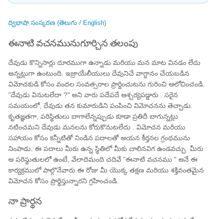
ద్విభాషా సంస్కరణ (తెలుగు / English)
ఈనాటి వచనమునుగూర్చిన తలంపు
దేవుడు కొన్నిసార్లు దూరముగా ఉన్నాడు మరియు మన మాట వినడం లేదు
అన్నట్లుగా ఉంటుంది. ఇజ్రాయేలీయులు దేవునిచే వాగ్దానం చేయబడిన
విమోచకుడి కోసం వందల సంవత్సరాల ప్రార్దించుటను గురించి ఆలోచించండి.
"దేవుడు వినుటలేదా ?" అని వారు పదేపదే ఆశ్చర్యపడ్డారు . సరైన
సమయంలో, దేవుడు తన కుమారుడిని పంపించి విమోచనను తెచ్చాడు.
కృతజ్ఞతగా, పరిస్థితులు బాగాలేన్నప్పుడు కూడా ప్రతిదీ బాగున్నట్లు
నటించమని దేవుడు మనలను కోరుకొనుటలేదు . విమోచన మరియు
సహాయం కోసం కన్నీటితో నిండిన పదాలతో అయన కీర్తనల గ్రంథమును
నింపాడు. ఈ పదాలు మీరు ఉన్న స్థితిలో మీకు చాలినవిగ ఉండవచ్చు. మీరు
ఆ పరిస్థుతులలో ఉంటే, వేలాదిమంది చదివే "ఈనాటి వచనము " అనే ఈ
కార్యక్రములో పాల్గొనేవారు ఈ రోజు మీ యొక్క తక్షణ మరియు శక్తివంతమైన
విమోచన కోసం ప్రార్థిస్తున్నారని గ్రహించండి.
నా ప్రార్థన