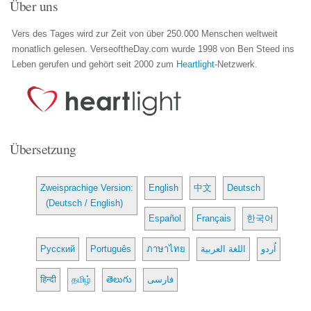
Über uns
Vers des Tages wird zur Zeit von über 250.000 Menschen weltweit
monatlich gelesen. VerseoftheDay.com wurde 1998 von Ben Steed ins
Leben gerufen und gehört seit 2000 zum
Heartlight
-Netzwerk.
Übersetzung
Zweisprachige Version:
English
中文
Deutsch
(Deutsch / English)
Español
Français
한국어
Русский
Português
ภาษาไทย
اللغة العربية
اُردو
हिन्दी
தமிழ்
తెలుగు
فارسی