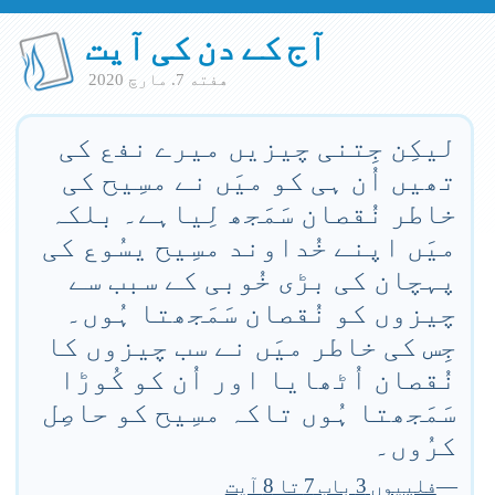
آج کے دن کی آیت
هفته 7. مارچ 2020
لیکِن جِتنی چیزیں میرے نفع کی
تھیں اُن ہی کو میَں نے مسِیح کی
خاطر نُقصان سَمَجھ لِیاہے۔ بلکہ
میَں اپنے خُداوند مسِیح یسُوع کی
پہچان کی بڑی خُوبی کے سبب سے
چیزوں کو نُقصان سَمَجھتا ہُوں۔
جِس کی خاطر میَں نے سب چیزوں کا
نُقصان اُٹھایا اور اُن کو کُوڑا
سَمَجھتا ہُوں تاکہ مسِیح کو حاصِل
کرُوں۔
—
فلپیوں 3 باب 7 تا 8 آیت