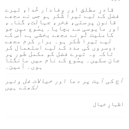
قادرِ مطلق اور وفادار خُدا، تیرے
فضل کے لیے تیرا شُکر ہو جس نے مجھے
قانون پرستی، فخر، جہالت، گناہ،
اور مایوسی سے بچایا۔ یسُوع میں جو
کاملیت تُو نے مجھے بخشی ہے اُس کے
لیے تیرا شُکر ہو۔ براہِ کرم مجھے
دوسروں کی مدد کے لیے استعمال کر
تاکہ وہ تیرے فضل کو مکمل طور پر
جان سکیں۔ یسُوع کے نام میں مانگتا
ہوں۔ آمین۔
آج کی آیت پر دعا اور خیالات فل وئیر
لکھتے ہیں
اظہارِ خیال