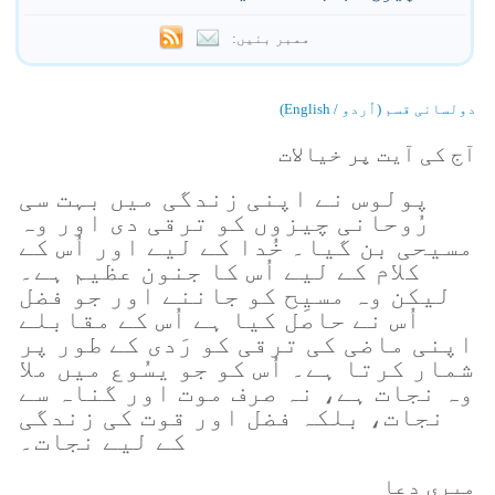
ممبر بنیں:
دولسانی قسم (اُردو / English)
آج کی آیت پر خیالات
پولوس نے اپنی زندگی میں بہت سی
رُوحانی چیزوں کو ترقی دی اور وہ
مسیحی بن گیا۔ خُدا کے لیے اور اُس کے
کلام کے لیے اُس کا جنون عظیم ہے۔
لیکن وہ مسیِح کو جاننے اور جو فضل
اُس نے حاصل کیا ہے اُس کے مقابلے
اپنی ماضی کی ترقی کو رَدی کے طور پر
شمار کرتا ہے۔ اُس کو جو یسُوع میں ملا
وہ نجات ہے، نہ صرف موت اور گناہ سے
نجات، بلکہ فضل اور قوت کی زندگی
کے لیے نجات۔
میری دعا