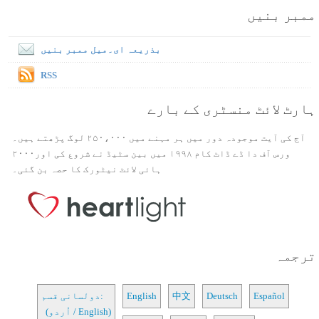
ممبر بنیں
بذریعہ ای۔میل ممبر بنیں
RSS
ہارٹ لائٹ منسٹری کے بارے
آج کی آیت موجودہ دور میں ہر مہنے میں ۲۵۰،۰۰۰ لوگ پڑھتے ہیں۔
ورس آف دا ڈے ڈاٹ کام ۱۹۹۸ میں بین سٹیڈ نے شروع کی اور۲۰۰۰
ہائی لائٹ نیٹورک کا حصہ بن گئی۔
ترجمہ
Español
Deutsch
中文
English
دولسانی قسم:
(اُردو / English)