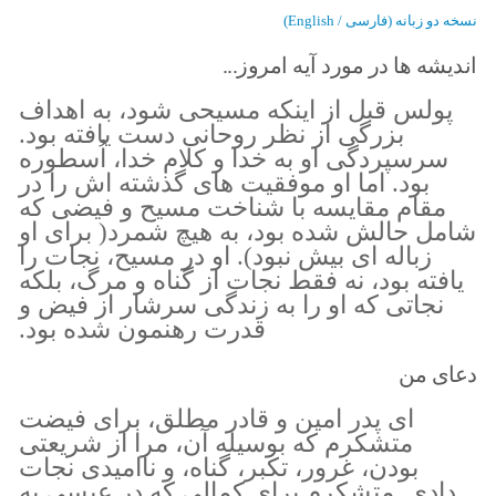
نسخه دو زبانه (فارسی / English)
اندیشه ها در مورد آیه امروز...
پولس قبل از اینکه مسیحی شود، به اهداف
بزرگی از نظر روحانی دست یافته بود.
سرسپردگی او به خدا و کلام خدا،‌ اُسطوره
بود. اما او موفقیت های گذشته اش را در
مقام مقایسه با شناخت مسیح و فیضی که
شامل حالش شده بود، به هیچ شمرد( برای او
زباله ای بیش نبود). او در مسیح، نجات را
یافته بود، نه فقط نجات از گناه و مرگ، بلکه
نجاتی که او را به زندگی سرشار از فیض و
قدرت رهنمون شده بود.
دعای من
ای پدر امین و قادر مطلق، برای فیضت
متشکرم که بوسیله آن، مرا از شریعتی
بودن، غرور، تکبر، گناه، و ناامیدی نجات
دادی. متشکرم برای کمالی که در عیسی به