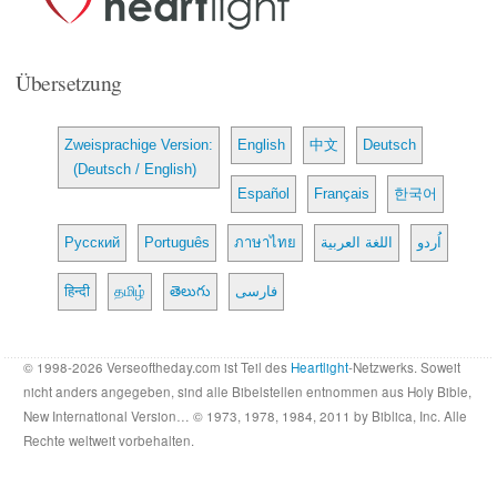
Übersetzung
Zweisprachige Version:
English
中文
Deutsch
(Deutsch / English)
Español
Français
한국어
Русский
Português
ภาษาไทย
اللغة العربية
اُردو
हिन्दी
தமிழ்
తెలుగు
فارسی
© 1998-2026 Verseoftheday.com ist Teil des
Heartlight
-Netzwerks. Soweit
nicht anders angegeben, sind alle Bibelstellen entnommen aus Holy Bible,
New International Version… © 1973, 1978, 1984, 2011 by Biblica, Inc. Alle
Rechte weltweit vorbehalten.