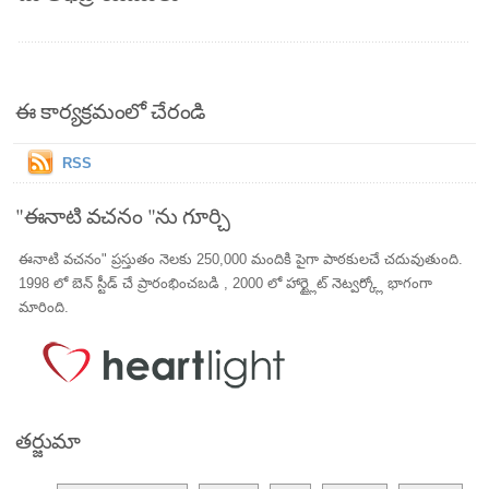
ఈ కార్యక్రమంలో చేరండి
RSS
"ఈనాటి వచనం "ను గూర్చి
ఈనాటి వచనం" ప్రస్తుతం నెలకు 250,000 మందికి పైగా పాఠకులచే చదువుతుంది.
1998 లో బెన్ స్టీడ్ చే ప్రారంభించబడి , 2000 లో హార్ట్లైట్ నెట్వర్క్లో భాగంగా
మారింది.
తర్జుమా