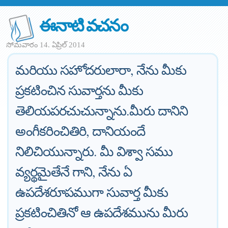
ఈనాటి వచనం
సోమవారం 14. ఏప్రిల్ 2014
మరియు సహోదరులారా, నేను మీకు
ప్రకటించిన సువార్తను మీకు
తెలియపరచుచున్నాను.మీరు దానిని
అంగీకరించితిరి, దానియందే
నిలిచియున్నారు. మీ విశ్వా సము
వ్యర్థమైతేనే గాని, నేను ఏ
ఉపదేశరూపముగా సువార్త మీకు
ప్రకటించితినో ఆ ఉపదేశమును మీరు