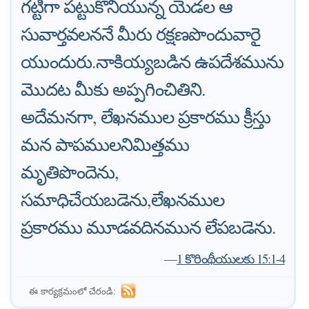
గట్టిగా పట్టుకొనియున్న యెడల ఆ
సువార్తవలననే మీరు రక్షణపొందువారై
యుందురు.నాకియ్యబడిన ఉపదేశమును
మొదట మీకు అప్పగించితిని.
అదేమనగా, లేఖనముల ప్రకారము క్రీస్తు
మన పాపములనిమిత్తము
మృతిపొందెను,
సమాధిచేయబడెను,లేఖనముల
ప్రకారము మూడవదినమున లేపబడెను.
—
1 కొరింథీయులకు 15:1-4
ఈ కార్యక్రమంలో చేరండి: