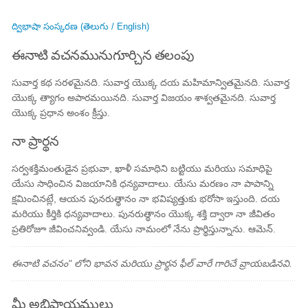
ద్విభాషా సంస్కరణ (తెలుగు / English)
ఈనాటి వచనమునుగూర్చిన తలంపు
సువార్త కథ సరళమైనది. సువార్త యొక్క దయ మహిమాన్వితమైనది. సువార్త
యొక్క త్యాగం అపారమయినది. సువార్త విజయం శాశ్వతమైనది. సువార్త
యొక్క ప్రధాన అంశం క్రీస్తు.
నా ప్రార్థన
సర్వశక్తిమంతుడైన ప్రభువా, ఖాళీ సమాధిని బట్టియు మరియు సమాధిపై
యేసు సాధించిన విజయానికి ధన్యవాదాలు. యేసు మరణం నా పాపాన్ని
క్షమించినట్లే, ఆయన పునరుత్థానం నా భవిష్యత్తుకు భరోసా ఇస్తుంది. దయ
మరియు కీర్తికి ధన్యవాదాలు. పునరుత్థానం యొక్క శక్తి ద్వారా నా జీవితం
ప్రతిరోజూ జీవించనివ్వండి. యేసు నామంలో నేను ప్రార్థిస్తున్నాను. ఆమెన్.
ఈనాటి వచనం" లోని భావన మరియు ప్రార్థన ఫీల్ వారే గారిచే వ్రాయబడినవి.
మీ అభిప్రాయములు