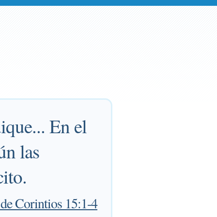
ique... En el
ún las
cito.
 de Corintios 15:1-4