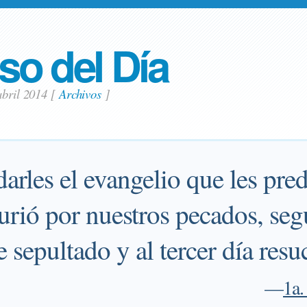
so del Día
abril 2014
[
Archivos
]
arles el evangelio que les pred
urió por nuestros pecados, seg
e sepultado y al tercer día resu
—
1a.