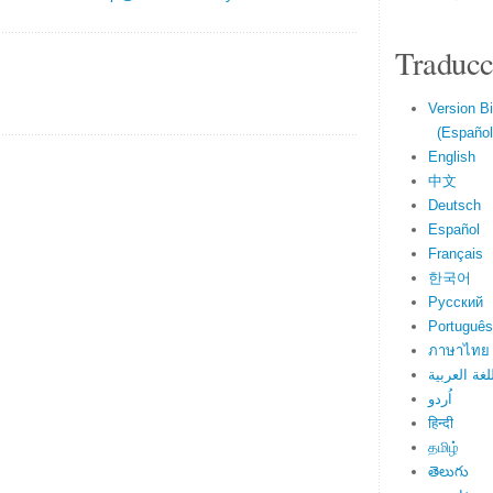
Traducc
Version Bi
(Español 
English
中文
Deutsch
Español
Français
한국어
Русский
Português
ภาษาไทย
لغة العربية
اُردو
हिन्दी
தமிழ்
తెలుగు