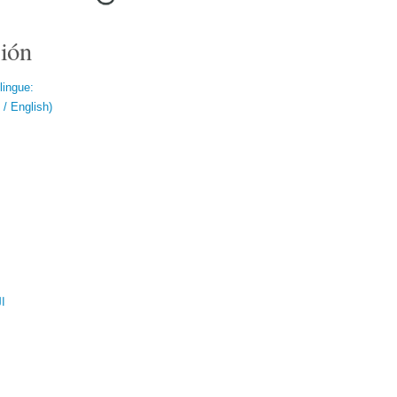
ión
lingue:
/ English)
ال