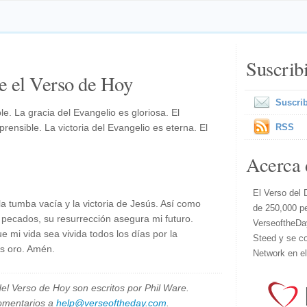
Suscrib
e el Verso de Hoy
Suscrib
le. La gracia del Evangelio es gloriosa. El
prensible. La victoria del Evangelio es eterna. El
RSS
Acerca 
El Verso del 
a tumba vacía y la victoria de Jesús. Así como
de 250,000 p
pecados, su resurrección asegura mi futuro.
VerseoftheDa
ue mi vida sea vivida todos los días por la
Steed y se co
ús oro. Amén.
Network en e
el Verso de Hoy son escritos por Phil Ware.
omentarios a
help@verseoftheday.com
.