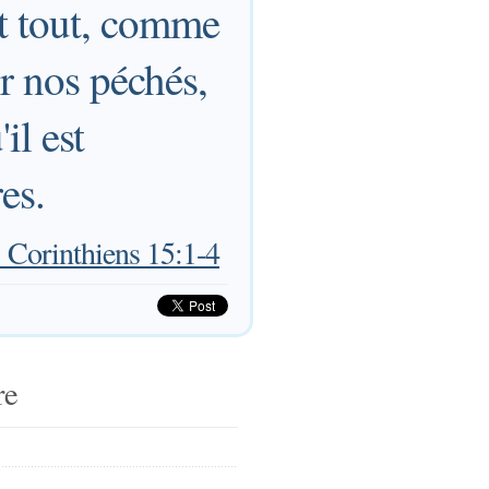
nt tout, comme
ur nos péchés,
il est
es.
 Corinthiens 15:1-4
re