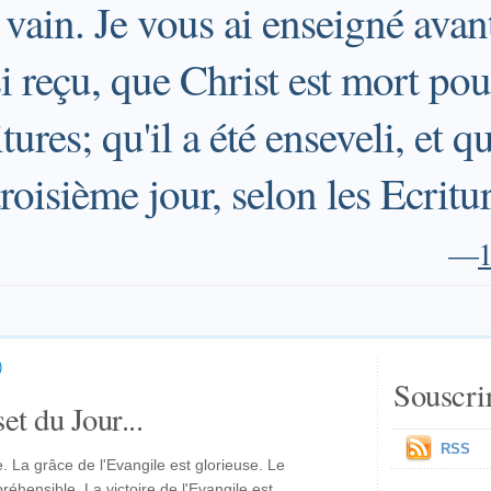
 vain. Je vous ai enseigné ava
ssi reçu, que Christ est mort po
tures; qu'il a été enseveli, et qu'
troisième jour, selon les Ecritur
—
1
)
Souscri
et du Jour...
RSS
e. La grâce de l'Evangile est glorieuse. Le
préhensible. La victoire de l'Evangile est