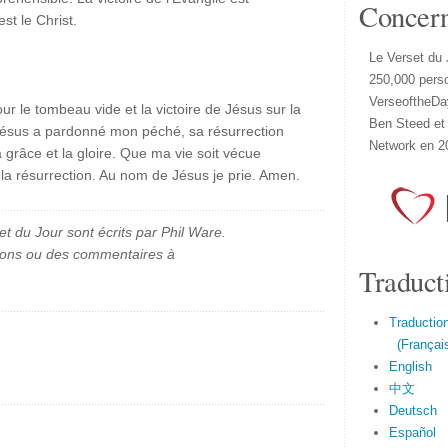
Concer
st le Christ.
Le Verset du 
250,000 pers
VerseoftheDa
ur le tombeau vide et la victoire de Jésus sur la
Ben Steed et
ésus a pardonné mon péché, sa résurrection
Network en 2
 grâce et la gloire. Que ma vie soit vécue
la résurrection. Au nom de Jésus je prie. Amen.
et du Jour sont écrits par Phil Ware.
ions ou des commentaires à
Traduct
Traduction
(Français
English
中文
Deutsch
Español