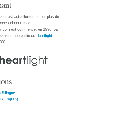
nant
Jour est actuellement lu par plus de
onnes chaque mois.
y.com est commencé, en 1998, par
 devenu une partie du
Heartlight
000.
ions
 Bilingue:
 / English)