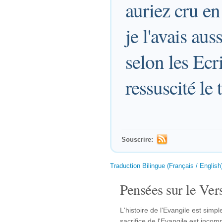
auriez cru en
je l'avais au
selon les Ecri
ressuscité le 
Souscrire:
Traduction Bilingue (Français / English
Pensées sur le Vers
L'histoire de l'Evangile est simpl
sacrifice de l'Evangile est incom