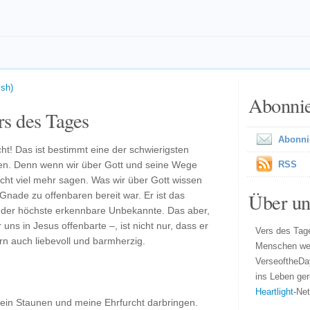
ish)
Abonni
s des Tages
Abonni
cht! Das ist bestimmt eine der schwierigsten
en. Denn wenn wir über Gott und seine Wege
RSS
ht viel mehr sagen. Was wir über Gott wissen
Über un
 Gnade zu offenbaren bereit war. Er ist das
st der höchste erkennbare Unbekannte. Das aber,
uns in Jesus offenbarte –, ist nicht nur, dass er
Vers des Tage
rn auch liebevoll und barmherzig.
Menschen wel
VerseoftheDa
ins Leben ger
Heartlight
-Ne
 mein Staunen und meine Ehrfurcht darbringen.