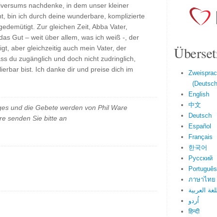
iversums nachdenke, in dem unser kleiner
t, bin ich durch deine wunderbare, komplizierte
edemütigt. Zur gleichen Zeit, Abba Vater,
das Gut – weit über allem, was ich weiß -, der
Überset
gt, aber gleichzeitig auch mein Vater, der
ass du zugänglich und doch nicht zudringlich,
ierbar bist. Ich danke dir und preise dich im
Zweisprac
(Deutsch 
English
中文
es und die Gebete werden von Phil Ware
Deutsch
e senden Sie bitte an
Español
Français
한국어
Русский
Português
ภาษาไทย
لغة العربية
اُردو
हिन्दी