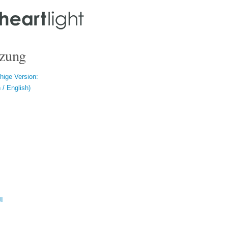
zung
hige Version:
/ English)
ال