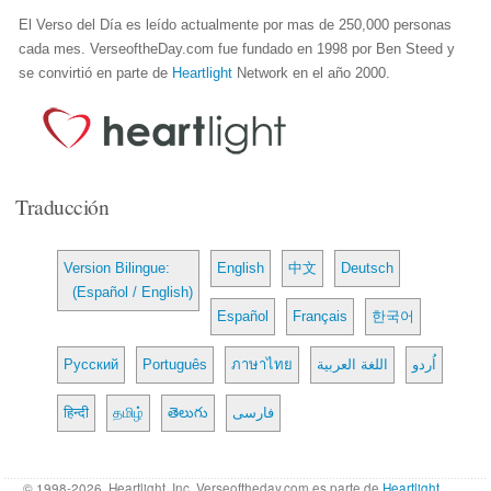
El Verso del Día es leído actualmente por mas de 250,000 personas
cada mes. VerseoftheDay.com fue fundado en 1998 por Ben Steed y
se convirtió en parte de
Heartlight
Network en el año 2000.
Traducción
Version Bilingue:
English
中文
Deutsch
(Español / English)
Español
Français
한국어
Русский
Português
ภาษาไทย
اللغة العربية
اُردو
हिन्दी
தமிழ்
తెలుగు
فارسی
© 1998-2026, Heartlight, Inc. Verseoftheday.com es parte de
Heartlight