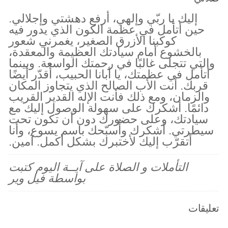
إليك يا ربّي وإلهي، أرفع دهشتي وإجلالي.
حين أتأمل في عظمة الكون الذي يدور فيه
كوكبنا الأزرق الصغير، يغمرني شعور
بالخشوع أمام سيادتك العظيمة والمعقدة،
والتي تتجلى غالبًا في رحمتك الواسعة. وبينما
أتأمل في عظمتك، يا أبانا الحبيب، أُقدّر أيضًا
قربك. أنت الأب الصالح الذي يتجاوز المكان
والزمان، ومع ذلك فأنت الإله القدير القريب
دائمًا. أشكرك على سهولة الوصول إليك مع
سيادتك، وعلى حضورك دون أن تكون تحت
سيطرتي. أشكرك وأُسبّحك باسم يسوع، وأنا
أتقرّب إليك لأختبرك بشكل أكمل. آمين.
التأملات و الصلاة على آيــة اليوم كتبت
بواسطة فيل وير
تعليقات