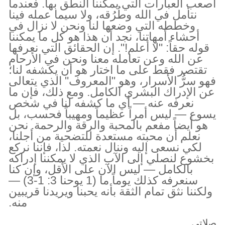
أصعب العبارات التي يمكننا النطق بها. فعندما
نتأمل في الله وطُرُقه، ولا سيما عمله فينا
وخططه التي وضعها لنا ونحن لا نزال في
أحشاء أمهاتنا، نجد أن هذا هو كل ما يمكننا
قوله حقاً: "لا أعلم!". إن الحقائق التي نعرفها
عن الله وعن تعامله معنا ونحن في الأرحام
تقتصر فقط على ما اختار هو أن يكشفه لنا؛
فهو سرُّ الأسرار، وهو "المعروف" الذي يتعالى
عن الإدراك البشري الكامل. ومع ذلك، فإن ما
نعرفه عنه — أي ما كشفه لنا في شخص
يسوع — ليس أمراً عظيماً ومهيباً فحسب، بل
هو أيضاً مفعم بالمحبة والرقة والرحمة. نحن
نعلم أن محبته مستعدة للتضحية من أجلنا،
لكي نسعى إليه وننال نعمته. لذا، فإننا نركع
بخشوع لنصلي إلى الآب الذي لا يمكننا إدراكه
بالكامل — ليس الآن على الأقل، وإن كنا
سنعرفه كذلك يوماً ما (1 يوحنا 3: 1-3) —
ولكننا نثق تمام الثقة بأنه يحبنا ويريدنا قريبين
منه.
صلاتي