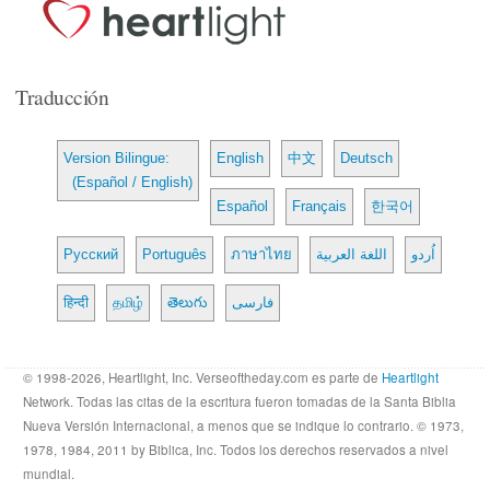
Traducción
Version Bilingue:
English
中文
Deutsch
(Español / English)
Español
Français
한국어
Русский
Português
ภาษาไทย
اللغة العربية
اُردو
हिन्दी
தமிழ்
తెలుగు
فارسی
© 1998-2026, Heartlight, Inc. Verseoftheday.com es parte de
Heartlight
Network. Todas las citas de la escritura fueron tomadas de la Santa Biblia
Nueva Versión Internacional, a menos que se indique lo contrario. © 1973,
1978, 1984, 2011 by Biblica, Inc. Todos los derechos reservados a nivel
mundial.