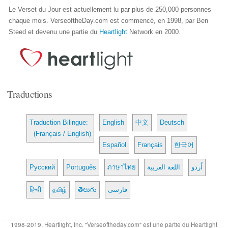
Le Verset du Jour est actuellement lu par plus de 250,000 personnes
chaque mois. VerseoftheDay.com est commencé, en 1998, par Ben
Steed et devenu une partie du
Heartlight
Network en 2000.
Traductions
Traduction Bilingue:
English
中文
Deutsch
(Français / English)
Español
Français
한국어
Русский
Português
ภาษาไทย
اللغة العربية
اُردو
हिन्दी
தமிழ்
తెలుగు
فارسی
1998-2019, Heartlight, Inc. "Verseoftheday.com" est une partie du Heartlight