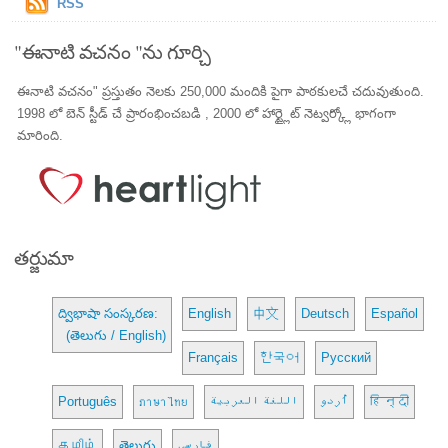
RSS
"ఈనాటి వచనం "ను గూర్చి
ఈనాటి వచనం" ప్రస్తుతం నెలకు 250,000 మందికి పైగా పాఠకులచే చదువుతుంది.
1998 లో బెన్ స్టీడ్ చే ప్రారంభించబడి , 2000 లో హార్ట్లైట్ నెట్వర్క్లో భాగంగా
మారింది.
తర్జుమా
ద్విభాషా సంస్కరణ:
English
中文
Deutsch
Español
(తెలుగు / English)
Français
한국어
Русский
Português
ภาษาไทย
اللغة العربية
اُردو
हिन्दी
தமிழ்
తెలుగు
فارسی