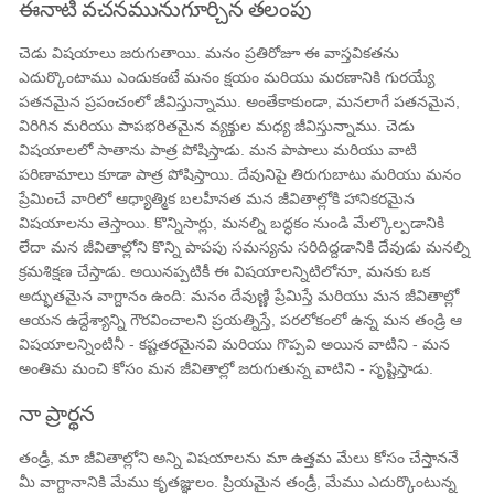
ఈనాటి వచనమునుగూర్చిన తలంపు
చెడు విషయాలు జరుగుతాయి. మనం ప్రతిరోజూ ఈ వాస్తవికతను
ఎదుర్కొంటాము ఎందుకంటే మనం క్షయం మరియు మరణానికి గురయ్యే
పతనమైన ప్రపంచంలో జీవిస్తున్నాము. అంతేకాకుండా, మనలాగే పతనమైన,
విరిగిన మరియు పాపభరితమైన వ్యక్తుల మధ్య జీవిస్తున్నాము. చెడు
విషయాలలో సాతాను పాత్ర పోషిస్తాడు. మన పాపాలు మరియు వాటి
పరిణామాలు కూడా పాత్ర పోషిస్తాయి. దేవునిపై తిరుగుబాటు మరియు మనం
ప్రేమించే వారిలో ఆధ్యాత్మిక బలహీనత మన జీవితాల్లోకి హానికరమైన
విషయాలను తెస్తాయి. కొన్నిసార్లు, మనల్ని బద్ధకం నుండి మేల్కొల్పడానికి
లేదా మన జీవితాల్లోని కొన్ని పాపపు సమస్యను సరిదిద్దడానికి దేవుడు మనల్ని
క్రమశిక్షణ చేస్తాడు. అయినప్పటికీ ఈ విషయాలన్నిటిలోనూ, మనకు ఒక
అద్భుతమైన వాగ్దానం ఉంది: మనం దేవుణ్ణి ప్రేమిస్తే మరియు మన జీవితాల్లో
ఆయన ఉద్దేశ్యాన్ని గౌరవించాలని ప్రయత్నిస్తే, పరలోకంలో ఉన్న మన తండ్రి ఆ
విషయాలన్నింటినీ - కష్టతరమైనవి మరియు గొప్పవి అయిన వాటిని - మన
అంతిమ మంచి కోసం మన జీవితాల్లో జరుగుతున్న వాటిని - సృష్టిస్తాడు.
నా ప్రార్థన
తండ్రీ, మా జీవితాల్లోని అన్ని విషయాలను మా ఉత్తమ మేలు కోసం చేస్తాననే
మీ వాగ్దానానికి మేము కృతజ్ఞులం. ప్రియమైన తండ్రీ, మేము ఎదుర్కొంటున్న