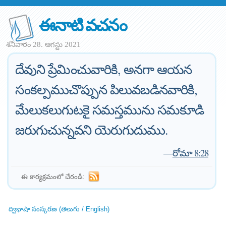
ఈనాటి వచనం
శనివారం 28. ఆగస్టు 2021
దేవుని ప్రేమించువారికి, అనగా ఆయన
సంకల్పముచొప్పున పిలువబడినవారికి,
మేలుకలుగుటకై సమస్తమును సమకూడి
జరుగుచున్నవని యెరుగుదుము.
—
రోమా 8:28
ఈ కార్యక్రమంలో చేరండి:
ద్విభాషా సంస్కరణ (తెలుగు / English)