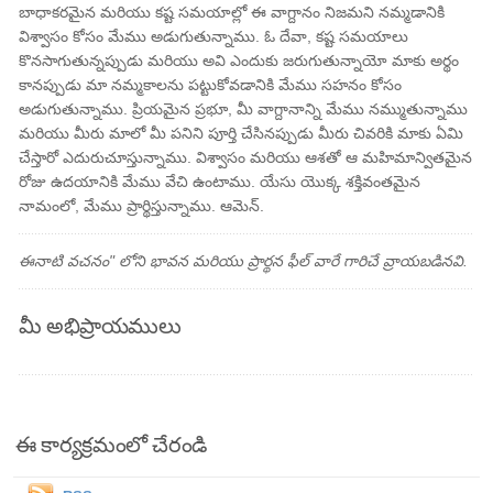
బాధాకరమైన మరియు కష్ట సమయాల్లో ఈ వాగ్దానం నిజమని నమ్మడానికి
విశ్వాసం కోసం మేము అడుగుతున్నాము. ఓ దేవా, కష్ట సమయాలు
కొనసాగుతున్నప్పుడు మరియు అవి ఎందుకు జరుగుతున్నాయో మాకు అర్థం
కానప్పుడు మా నమ్మకాలను పట్టుకోవడానికి మేము సహనం కోసం
అడుగుతున్నాము. ప్రియమైన ప్రభూ, మీ వాగ్దానాన్ని మేము నమ్ముతున్నాము
మరియు మీరు మాలో మీ పనిని పూర్తి చేసినప్పుడు మీరు చివరికి మాకు ఏమి
చేస్తారో ఎదురుచూస్తున్నాము. విశ్వాసం మరియు ఆశతో ఆ మహిమాన్వితమైన
రోజు ఉదయానికి మేము వేచి ఉంటాము. యేసు యొక్క శక్తివంతమైన
నామంలో, మేము ప్రార్థిస్తున్నాము. ఆమెన్.
ఈనాటి వచనం" లోని భావన మరియు ప్రార్థన ఫీల్ వారే గారిచే వ్రాయబడినవి.
మీ అభిప్రాయములు
ఈ కార్యక్రమంలో చేరండి