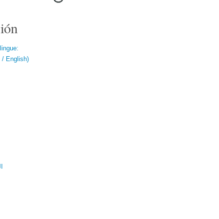
ión
lingue:
/ English)
ال