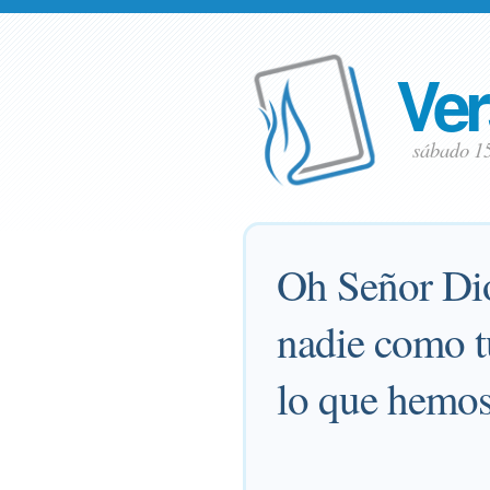
Ver
sábado 1
Oh Señor Dio
nadie como tú
lo que hemos