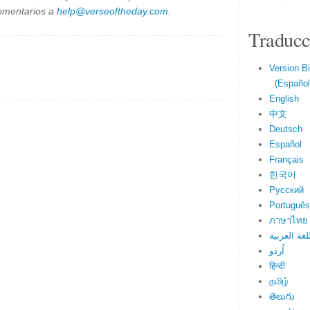
omentarios a
help@verseoftheday.com
.
Traducc
Version Bi
(Español 
English
中文
Deutsch
Español
Français
한국어
Русский
Português
ภาษาไทย
لغة العربية
اُردو
हिन्दी
தமிழ்
తెలుగు