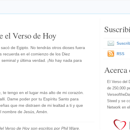
Suscrib
e el Verso de Hoy
Suscrib
e sacó de Egipto. No tendrás otros dioses fuera
s recuerda en el comienzo de los Diez
RSS
 seminal y última verdad. ¡No hay nada para
Acerca 
El Verso del 
de 250,000 p
e, te tengo en el lugar más alto de mi corazón.
VerseoftheDa
lí. Dame poder por tu Espíritu Santo para
Steed y se co
ñas que me distraen de mi lealtad a ti y que
Network en e
 el nombre de Jesús, Amén.
el Verso de Hoy son escritos por Phil Ware.