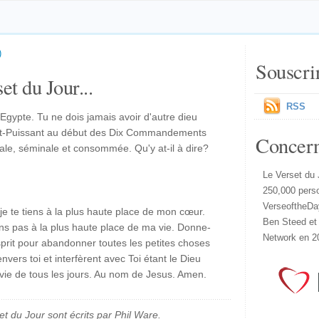
)
Souscri
et du Jour...
RSS
'Egypte. Tu ne dois jamais avoir d'autre dieu
out-Puissant au début des Dix Commandements
Concer
rale, séminale et consommée. Qu'y at-il à dire?
Le Verset du 
250,000 pers
VerseoftheDa
 je te tiens à la plus haute place de mon cœur.
Ben Steed et
ns pas à la plus haute place de ma vie. Donne-
Network en 2
prit pour abandonner toutes les petites choses
vers toi et interfèrent avec Toi étant le Dieu
ie de tous les jours. Au nom de Jesus. Amen.
et du Jour sont écrits par Phil Ware.