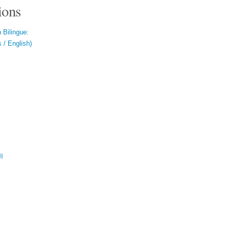
ions
 Bilingue:
 / English)
ال