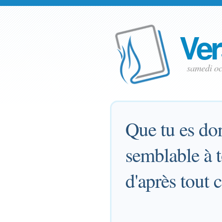
Ver
samedi o
Que tu es don
semblable à to
d'après tout 