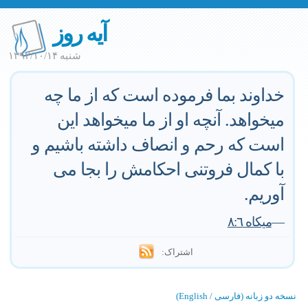
آیه روز
شنبه ۱۳۹۲/۱۰/۱۴
خداوند بما فرموده است كه از ما چه
ميخواهد. آنچه او از ما ميخواهد اين
است كه رحم و انصاف داشته باشيم و
با كمال فروتنى احكامش را بجا مى
آوريم.
—
ميكاه ٨:٦
اشتراک:
نسخه دو زبانه (فارسی / English)