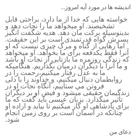
اندیشه ها در مورد آیه امروز...
خواسته هايى كه خدا از ما دارد، براحتى قابل
تشخيصند. او ميخواهد ما را نجات دهد و
بدينوسيله بركت مان دهد. هديه شگفت انگيز
پسرش گواه قدرتمندى است بر اين حقيقت.
اما رهايى از گناه و مرگ چيزى نيست كه او
آنرا فقط يكدفعه براى ما بخواهد. او ميخواهد
كه زندگى روزمره ما بازتابى از نجات او باشد
و ما آنرا با ديگران درميان بگذاريم. هنگاميكه
ما به عدل رفتار ميكنيم،رحمت را در
روابطمان دنبال ميكنيم، و خداوند را با دلى
فروتن مي ستاييم، آنگاه نجات او در
زندگيمان حقيقى ميشود و فيض او بر ديگران
تأثير ميگذارد. بزبان عيسى بايد گفت كه ما
براى پادشاهى او كار ميكنيم تا بيايد و اراده او
چنانكه در آسمان است بر روى زمين انجام
شود.
دعای من