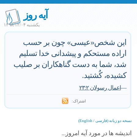
آیه روز
یکشنبه ۱۳۹۸/۱۲/۰۴
این شخص«عیسی» چون بر حسب
اراده مستحکم و پیشدانی خدا تسلیم
شد، شما به دست گناهکاران بر صلیب
کشیده، کُشتید.
—
اعمال رسولان ۲۳:۲
اشتراک:
نسخه دو زبانه (فارسی / English)
اندیشه ها در مورد آیه امروز...