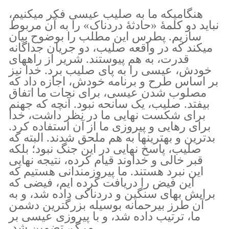
هنگامیکه ما به صلیب عیسی فکر میکنیم،
نباید دو کلمهٔ «حادثهٔ دردناک» را به آن مربوط
سازیم. پطرس این مطلب را بوضوح بیان
میکند که در واقعه صلیب، دو جریان جداگانه
قدرت، به هم پیوستند. شریر از راههای
خودش، عیسی را به پای صلیب برد. خدا نیز
بر اساس طرح و برنامه خودش، اجازه داد که
مصلوب شدن عیسی، برای نجات ما اتفاق
بیفتد. صلیب، یک سانحه نبود. آنچه که جهنم
برای شکست نهایی ما در نظر داشت، خدا
برای رهایی و پیروزی ما از آن استفاده کرد.
بدترین و بهترینها به هم ملحق شدند. البته که
صلیب، پاسخ نهایی در این جنگ نبود؛ بلکه
قبر خالی و خداوند قیام کرده، نتیجه نهایی
این نبرد هستند. ما پیروزمندانی هستیم که
این فیض را دریافت کرده ایم، فیضی که
برایش بهای سنگین و دردناکی داده شد، و به
آن طرز بیرحمانه بوسیله بزرگترین دشمن
ما، ترتیب داده شد، و با پیروزی عیسی بر
مرگ، تضمین شد.