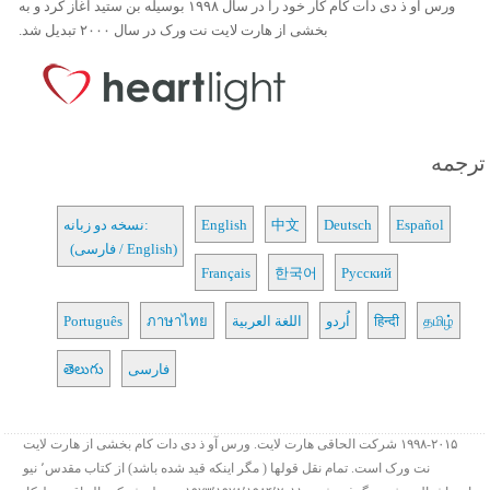
ورس آو ذ دی دات کام کار خود را در سال ۱۹۹۸ بوسیله بن ستید آغاز کرد و به
بخشی از هارت لایت نت ورک در سال ۲۰۰۰ تبدیل شد.
ترجمه
Español
Deutsch
中文
English
نسخه دو زبانه:
(فارسی / English)
Français
한국어
Русский
தமிழ்
हिन्दी
اُردو
اللغة العربية
ภาษาไทย
Português
فارسی
తెలుగు
۱۹۹۸-۲۰۱۵ شرکت الحاقی هارت لایت. ورس آو ذ دی دات کام بخشی از هارت لایت
نت ورک است. تمام نقل قولها ( مگر اینکه قید شده باشد) از کتاب مقدس٬ نیو