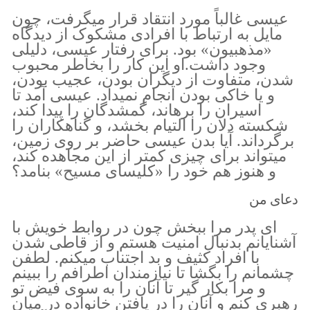
عیسی غالباً مورد انتقاد قرار میگرفت، چون
مایل به ارتباط با افرادی مشکوک از دیدگاه
«مذهبیون» بود. برای رفتار عیسی، دلیلی
وجود داشت.او این کار را بخاطر محبوب
شدن، متفاوت از دیگران بودن، عجیب بودن،
و یا خاکی بودن انجام نمیداد. عیسی آمد تا
اسیران را برهاند، گمشدگان را پیدا کند،
شکسته دلان را التیام بخشد، و گناهکاران را
برگرداند. آیا بدن عیسی حاضر بر روی زمین،
میتواند برای چیزی کمتر از این مجاهده کند،
و هنوز هم خود را «کلیسای مسیح» بنامد؟
دعای من
ای پدر مرا ببخش چون در روابط خویش با
آشنایانم بدنبال امنیت هستم و از قاطی شدن
با افراد کثیف و بد اجتناب میکنم. لطفن
چشمانم را بگشا تا نیازمندان اطرافم را ببینم
و مرا بکار گیر تا آنان را به سوی فیض تو
رهبری کنم و آنان را در یافتن خانواده در میان