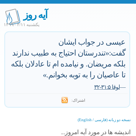
آیه روز
یکشنبه ۱۳۹۹/۰۳/۱۱
عیسی در جواب ایشان
گفت:«تندرستان احتیاج به طبیب ندارند
بلکه مریضان. و نیامده ام تا عادلان بلکه
تا عاصیان را به توبه بخوانم.»
—
لوقا ۳۱:۵-۳۲
اشتراک:
نسخه دو زبانه (فارسی / English)
اندیشه ها در مورد آیه امروز...